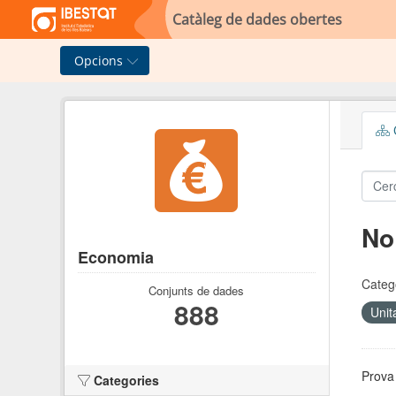
Skip to main content
Catàleg de dades obertes
Opcions
C
No
Economia
Categ
Conjunts de dades
888
Unit
Prova 
Categories