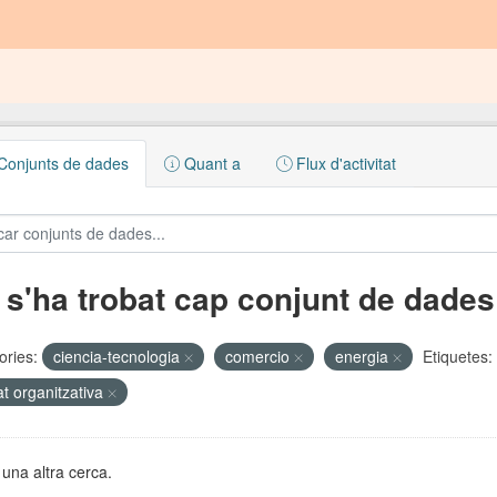
onjunts de dades
Quant a
Flux d'activitat
 s'ha trobat cap conjunt de dades
ories:
ciencia-tecnologia
comercio
energia
Etiquetes:
at organitzativa
una altra cerca.