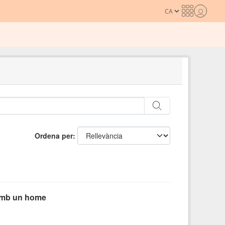
Ordena per
 amb un home