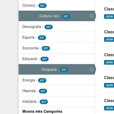
Comerç
-
527
Class
Cultura i oci
-
527
JSON
Demografia
-
527
Clas
Esports
-
527
JSON
Economia
-
527
Class
Educació
-
527
JSON
Ocupació
-
527
Clas
Energia
-
527
JSON
Hisenda
-
527
Clas
Indústria
-
527
JSON
Mostra més Categories