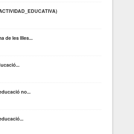
IPO_ACTIVIDAD_EDUCATIVA)
de les Illes...
ucació...
educació no...
educació...