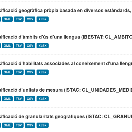
ificació geogràfica pròpia basada en diversos estàndards, 
XML
TSV
CSV
XLSX
sificació d'àmbits d'ús d'una llengua (IBESTAT: CL_AM
XML
TSV
CSV
XLSX
ificació d'habilitats associades al coneixement d'una lleng
XML
TSV
CSV
XLSX
sificació d'unitats de mesura (ISTAC: CL_UNIDADES_MEDI
XML
TSV
CSV
XLSX
sificació de granularitats geogràfiques (ISTAC: CL_G
XML
TSV
CSV
XLSX