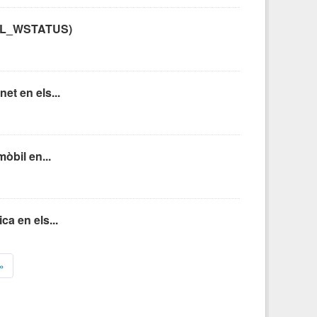
C: CL_WSTATUS)
et en els...
òbil en...
ca en els...
»