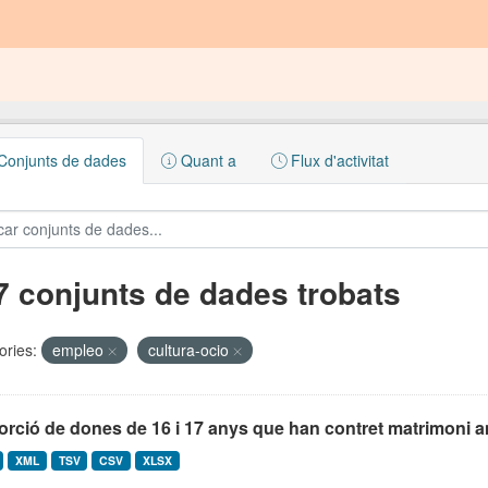
onjunts de dades
Quant a
Flux d'activitat
7 conjunts de dades trobats
ories:
empleo
cultura-ocio
orció de dones de 16 i 17 anys que han contret matrimoni
XML
TSV
CSV
XLSX