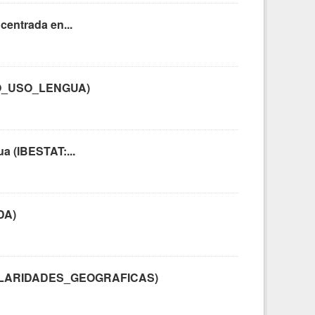
centrada en...
BITO_USO_LENGUA)
ua (IBESTAT:...
DA)
RANULARIDADES_GEOGRAFICAS)