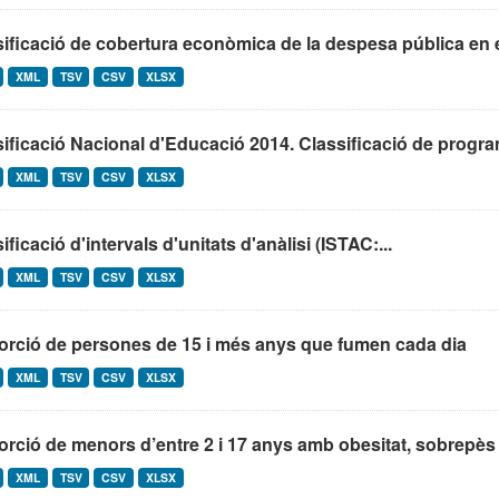
ificació de cobertura econòmica de la despesa pública en 
XML
TSV
CSV
XLSX
ificació Nacional d'Educació 2014. Classificació de program
XML
TSV
CSV
XLSX
ificació d'intervals d'unitats d'anàlisi (ISTAC:...
XML
TSV
CSV
XLSX
orció de persones de 15 i més anys que fumen cada dia
XML
TSV
CSV
XLSX
rció de menors d’entre 2 i 17 anys amb obesitat, sobrepès 
XML
TSV
CSV
XLSX