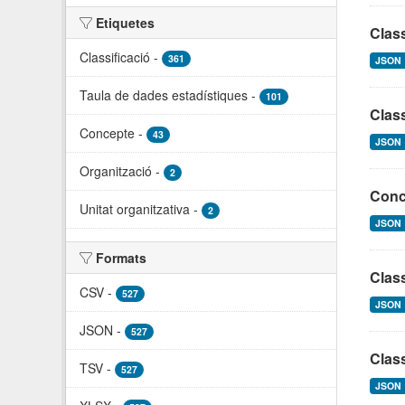
Etiquetes
Clas
Classificació
-
361
JSON
Taula de dades estadístiques
-
101
Class
Concepte
-
43
JSON
Organització
-
2
Conce
Unitat organitzativa
-
2
JSON
Formats
Class
CSV
-
527
JSON
JSON
-
527
Class
TSV
-
527
JSON