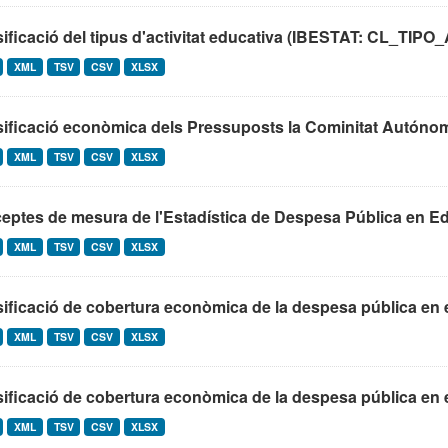
sificació del tipus d'activitat educativa (IBESTAT: CL_T
XML
TSV
CSV
XLSX
ificació econòmica dels Pressuposts la Cominitat Autónoma 
XML
TSV
CSV
XLSX
ptes de mesura de l'Estadística de Despesa Pública en Ed
XML
TSV
CSV
XLSX
ificació de cobertura econòmica de la despesa pública en 
XML
TSV
CSV
XLSX
ificació de cobertura econòmica de la despesa pública en 
XML
TSV
CSV
XLSX