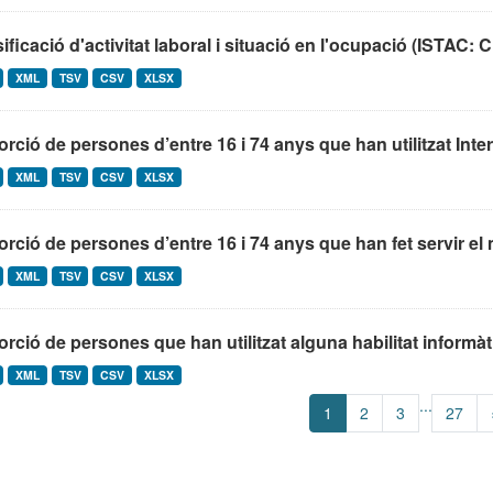
ificació d'activitat laboral i situació en l'ocupació (ISTA
XML
TSV
CSV
XLSX
rció de persones d’entre 16 i 74 anys que han utilitzat Intern
XML
TSV
CSV
XLSX
rció de persones d’entre 16 i 74 anys que han fet servir el m
XML
TSV
CSV
XLSX
rció de persones que han utilitzat alguna habilitat informàti
XML
TSV
CSV
XLSX
...
1
2
3
27