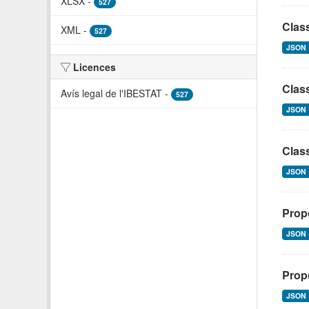
XLSX
-
527
Class
XML
-
527
JSON
Licences
Class
Avís legal de l'IBESTAT
-
527
JSON
Class
JSON
Prop
JSON
Propo
JSON