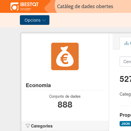
Skip to main content
Catàleg de dades obertes
Opcions
C
52
Economia
Categ
Conjunts de dades
888
Prop
JSON
Categories