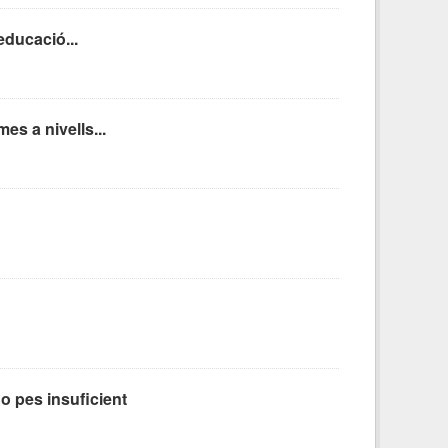
educació...
es a nivells...
o pes insuficient