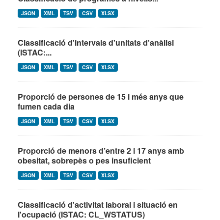
JSON
XML
TSV
CSV
XLSX
Classificació d'intervals d'unitats d'anàlisi
(ISTAC:...
JSON
XML
TSV
CSV
XLSX
Proporció de persones de 15 i més anys que
fumen cada dia
JSON
XML
TSV
CSV
XLSX
Proporció de menors d’entre 2 i 17 anys amb
obesitat, sobrepès o pes insuficient
JSON
XML
TSV
CSV
XLSX
Classificació d'activitat laboral i situació en
l'ocupació (ISTAC: CL_WSTATUS)