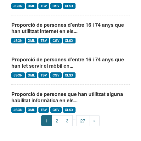
JSON
XML
TSV
CSV
XLSX
Proporció de persones d’entre 16 i 74 anys que
han utilitzat Internet en els...
JSON
XML
TSV
CSV
XLSX
Proporció de persones d’entre 16 i 74 anys que
han fet servir el mòbil en...
JSON
XML
TSV
CSV
XLSX
Proporció de persones que han utilitzat alguna
habilitat informàtica en els...
JSON
XML
TSV
CSV
XLSX
...
1
2
3
27
»