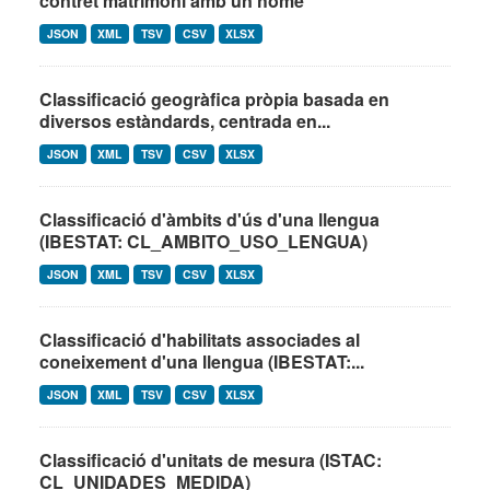
contret matrimoni amb un home
JSON
XML
TSV
CSV
XLSX
Classificació geogràfica pròpia basada en
diversos estàndards, centrada en...
JSON
XML
TSV
CSV
XLSX
Classificació d'àmbits d'ús d'una llengua
(IBESTAT: CL_AMBITO_USO_LENGUA)
JSON
XML
TSV
CSV
XLSX
Classificació d'habilitats associades al
coneixement d'una llengua (IBESTAT:...
JSON
XML
TSV
CSV
XLSX
Classificació d'unitats de mesura (ISTAC:
CL_UNIDADES_MEDIDA)