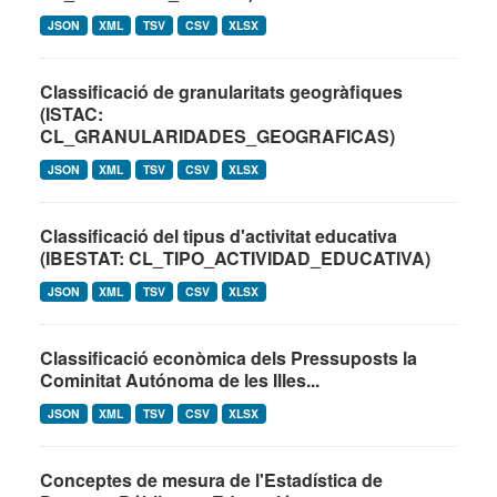
JSON
XML
TSV
CSV
XLSX
Classificació de granularitats geogràfiques
(ISTAC:
CL_GRANULARIDADES_GEOGRAFICAS)
JSON
XML
TSV
CSV
XLSX
Classificació del tipus d'activitat educativa
(IBESTAT: CL_TIPO_ACTIVIDAD_EDUCATIVA)
JSON
XML
TSV
CSV
XLSX
Classificació econòmica dels Pressuposts la
Cominitat Autónoma de les Illes...
JSON
XML
TSV
CSV
XLSX
Conceptes de mesura de l'Estadística de