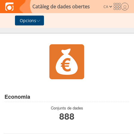
Skip to main content
Catàleg de dades obertes
Opcions
Economia
Conjunts de dades
888