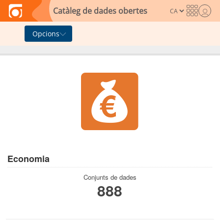
Skip to main content
Catàleg de dades obertes
Opcions
Economia
Conjunts de dades
888