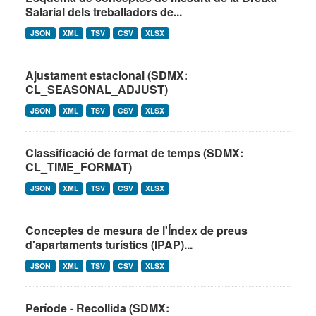
Salarial dels treballadors de...
JSON
XML
TSV
CSV
XLSX
Ajustament estacional (SDMX:
CL_SEASONAL_ADJUST)
JSON
XML
TSV
CSV
XLSX
Classificació de format de temps (SDMX:
CL_TIME_FORMAT)
JSON
XML
TSV
CSV
XLSX
Conceptes de mesura de l'Índex de preus
d'apartaments turístics (IPAP)...
JSON
XML
TSV
CSV
XLSX
Període - Recollida (SDMX: