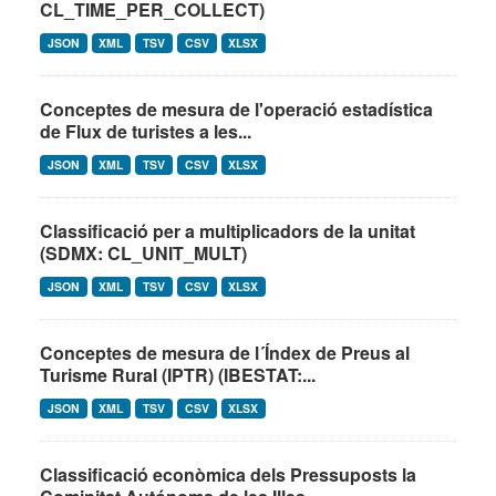
CL_TIME_PER_COLLECT)
JSON
XML
TSV
CSV
XLSX
Conceptes de mesura de l'operació estadística
de Flux de turistes a les...
JSON
XML
TSV
CSV
XLSX
Classificació per a multiplicadors de la unitat
(SDMX: CL_UNIT_MULT)
JSON
XML
TSV
CSV
XLSX
Conceptes de mesura de l´Índex de Preus al
Turisme Rural (IPTR) (IBESTAT:...
JSON
XML
TSV
CSV
XLSX
Classificació econòmica dels Pressuposts la