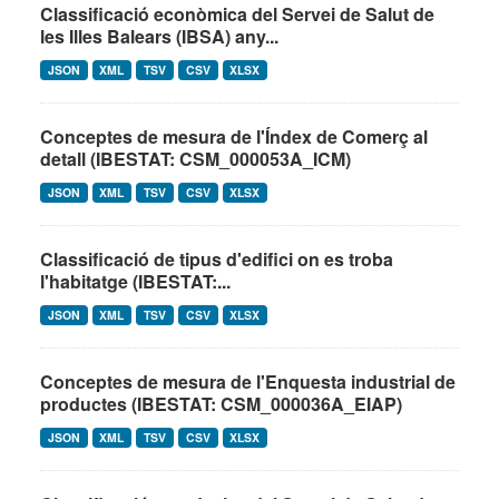
Classificació econòmica del Servei de Salut de
les Illes Balears (IBSA) any...
JSON
XML
TSV
CSV
XLSX
Conceptes de mesura de l'Índex de Comerç al
detall (IBESTAT: CSM_000053A_ICM)
JSON
XML
TSV
CSV
XLSX
Classificació de tipus d'edifici on es troba
l'habitatge (IBESTAT:...
JSON
XML
TSV
CSV
XLSX
Conceptes de mesura de l'Enquesta industrial de
productes (IBESTAT: CSM_000036A_EIAP)
JSON
XML
TSV
CSV
XLSX