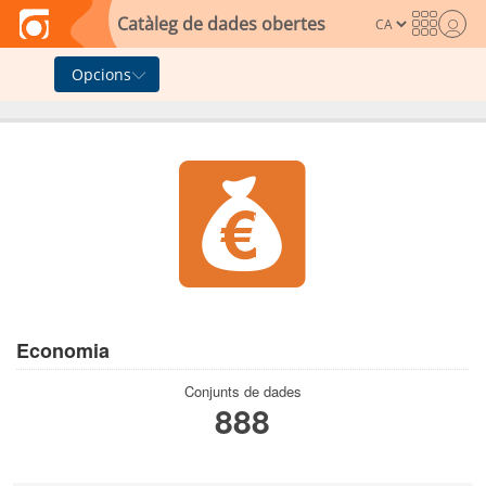
Skip to main content
Catàleg de dades obertes
Opcions
Economia
Conjunts de dades
888