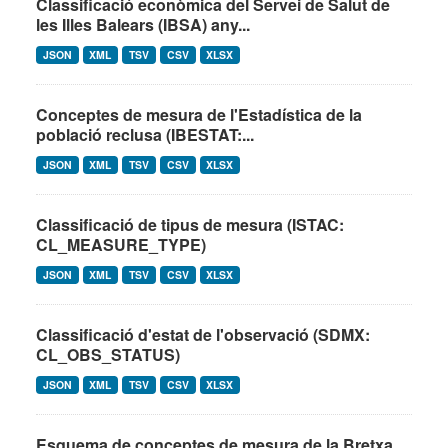
Classificació econòmica del Servei de Salut de
les Illes Balears (IBSA) any...
JSON
XML
TSV
CSV
XLSX
Conceptes de mesura de l'Estadística de la
població reclusa (IBESTAT:...
JSON
XML
TSV
CSV
XLSX
Classificació de tipus de mesura (ISTAC:
CL_MEASURE_TYPE)
JSON
XML
TSV
CSV
XLSX
Classificació d'estat de l'observació (SDMX:
CL_OBS_STATUS)
JSON
XML
TSV
CSV
XLSX
Esquema de conceptes de mesura de la Bretxa