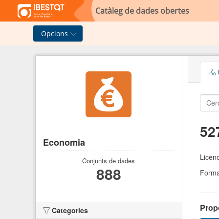
Skip to main content
Catàleg de dades obertes
Opcions
C
52
Economia
Licen
Conjunts de dades
888
Forma
Prop
Categories