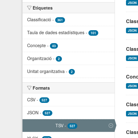
JSON
Etiquetes
Classificació
-
361
Clas
JSON
Taula de dades estadístiques
-
101
Concepte
-
43
Class
Organització
-
JSON
2
Unitat organitzativa
-
2
Conce
JSON
Formats
CSV
-
527
Class
JSON
-
527
JSON
TSV
-
527
Class