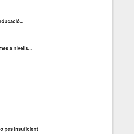
educació...
es a nivells...
o pes insuficient