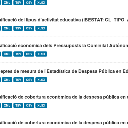
XML
TSV
CSV
XLSX
sificació del tipus d'activitat educativa (IBESTAT: CL_T
XML
TSV
CSV
XLSX
ificació econòmica dels Pressuposts la Cominitat Autónoma 
XML
TSV
CSV
XLSX
ptes de mesura de l'Estadística de Despesa Pública en Ed
XML
TSV
CSV
XLSX
ificació de cobertura econòmica de la despesa pública en 
XML
TSV
CSV
XLSX
ificació de cobertura econòmica de la despesa pública en 