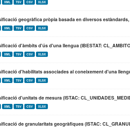
XML
TSV
CSV
XLSX
ificació geogràfica pròpia basada en diversos estàndards, 
XML
TSV
CSV
XLSX
sificació d'àmbits d'ús d'una llengua (IBESTAT: CL_AM
XML
TSV
CSV
XLSX
ificació d'habilitats associades al coneixement d'una lleng
XML
TSV
CSV
XLSX
sificació d'unitats de mesura (ISTAC: CL_UNIDADES_MEDI
XML
TSV
CSV
XLSX
sificació de granularitats geogràfiques (ISTAC: CL_G