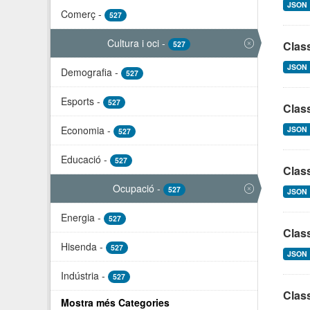
JSON
Comerç
-
527
Cultura i oci
-
Class
527
JSON
Demografia
-
527
Esports
-
527
Clas
Economia
-
JSON
527
Educació
-
527
Class
Ocupació
-
527
JSON
Energia
-
527
Clas
Hisenda
-
527
JSON
Indústria
-
527
Clas
Mostra més Categories