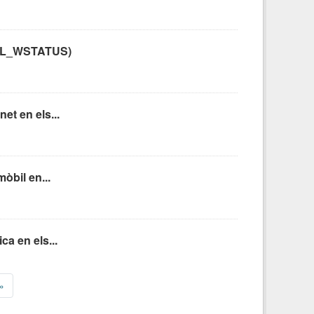
C: CL_WSTATUS)
et en els...
òbil en...
ca en els...
»