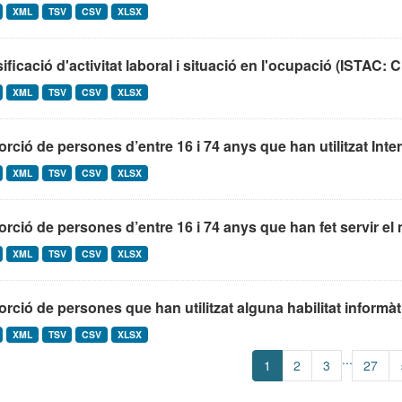
XML
TSV
CSV
XLSX
ificació d'activitat laboral i situació en l'ocupació (ISTA
XML
TSV
CSV
XLSX
rció de persones d’entre 16 i 74 anys que han utilitzat Intern
XML
TSV
CSV
XLSX
rció de persones d’entre 16 i 74 anys que han fet servir el m
XML
TSV
CSV
XLSX
rció de persones que han utilitzat alguna habilitat informàti
XML
TSV
CSV
XLSX
...
1
2
3
27