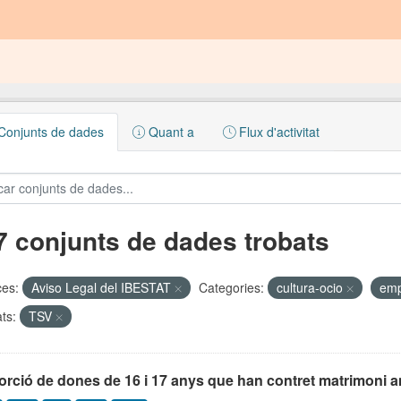
onjunts de dades
Quant a
Flux d'activitat
7 conjunts de dades trobats
ces:
Aviso Legal del IBESTAT
Categories:
cultura-ocio
em
ts:
TSV
orció de dones de 16 i 17 anys que han contret matrimoni