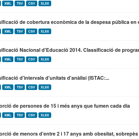
XML
TSV
CSV
XLSX
ificació de cobertura econòmica de la despesa pública en 
XML
TSV
CSV
XLSX
ificació Nacional d'Educació 2014. Classificació de program
XML
TSV
CSV
XLSX
ificació d'intervals d'unitats d'anàlisi (ISTAC:...
XML
TSV
CSV
XLSX
orció de persones de 15 i més anys que fumen cada dia
XML
TSV
CSV
XLSX
rció de menors d’entre 2 i 17 anys amb obesitat, sobrepès 