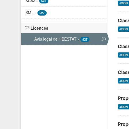
XLSX
-
527
JSON
XML
-
527
Class
Licences
JSON
Avís legal de l'IBESTAT
-
527
Class
JSON
Class
JSON
Prop
JSON
Propo