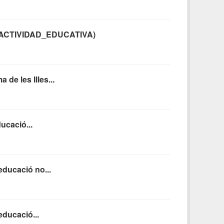
IPO_ACTIVIDAD_EDUCATIVA)
de les Illes...
ucació...
educació no...
educació...