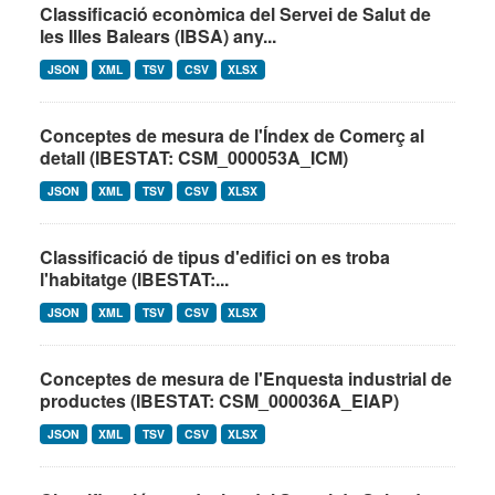
Classificació econòmica del Servei de Salut de
les Illes Balears (IBSA) any...
JSON
XML
TSV
CSV
XLSX
Conceptes de mesura de l'Índex de Comerç al
detall (IBESTAT: CSM_000053A_ICM)
JSON
XML
TSV
CSV
XLSX
Classificació de tipus d'edifici on es troba
l'habitatge (IBESTAT:...
JSON
XML
TSV
CSV
XLSX
Conceptes de mesura de l'Enquesta industrial de
productes (IBESTAT: CSM_000036A_EIAP)
JSON
XML
TSV
CSV
XLSX