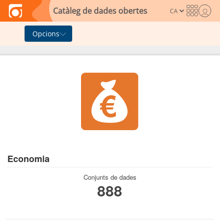
Skip to main content
Catàleg de dades obertes
Opcions
Economia
Conjunts de dades
888