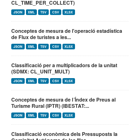
CL_TIME_PER_COLLECT)
JSON
XML
TSV
CSV
XLSX
Conceptes de mesura de l'operació estadística
de Flux de turistes a les...
JSON
XML
TSV
CSV
XLSX
Classificació per a multiplicadors de la unitat
(SDMX: CL_UNIT_MULT)
JSON
XML
TSV
CSV
XLSX
Conceptes de mesura de l´Índex de Preus al
Turisme Rural (IPTR) (IBESTAT:...
JSON
XML
TSV
CSV
XLSX
Classificació econòmica dels Pressuposts la