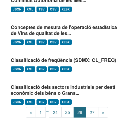
Cominitat Autónoma de les Illes...
JSON
XML
TSV
CSV
XLSX
Conceptes de mesura de l'operació estadística
de Vins de qualitat de les...
JSON
XML
TSV
CSV
XLSX
Classificació de freqüència (SDMX: CL_FREQ)
JSON
XML
TSV
CSV
XLSX
Classificació dels sectors industrials per destí
econòmic dels béns o Grans...
JSON
XML
TSV
CSV
XLSX
...
«
1
24
25
26
27
»