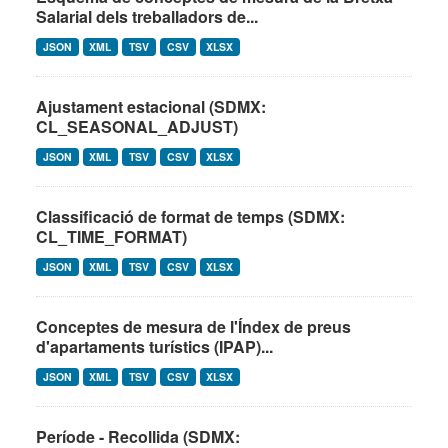
Salarial dels treballadors de...
JSON
XML
TSV
CSV
XLSX
Ajustament estacional (SDMX:
CL_SEASONAL_ADJUST)
JSON
XML
TSV
CSV
XLSX
Classificació de format de temps (SDMX:
CL_TIME_FORMAT)
JSON
XML
TSV
CSV
XLSX
Conceptes de mesura de l'Índex de preus
d'apartaments turístics (IPAP)...
JSON
XML
TSV
CSV
XLSX
Període - Recollida (SDMX: