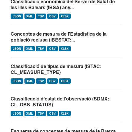
Classificació econòmica del Servei de Salut de
les Illes Balears (IBSA) any...
JSON
XML
TSV
CSV
XLSX
Conceptes de mesura de l'Estadística de la
població reclusa (IBESTAT:...
JSON
XML
TSV
CSV
XLSX
Classificació de tipus de mesura (ISTAC:
CL_MEASURE_TYPE)
JSON
XML
TSV
CSV
XLSX
Classificació d'estat de l'observació (SDMX:
CL_OBS_STATUS)
JSON
XML
TSV
CSV
XLSX
Esquema de conceptes de mesura de la Bretxa