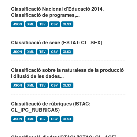
Classificació Nacional d'Educació 2014.
Classificació de programes,...
JSON
XML
TSV
CSV
XLSX
Classificació de sexe (ESTAT: CL_SEX)
JSON
XML
TSV
CSV
XLSX
Classificació sobre la naturalesa de la producció
i difusió de les dades...
JSON
XML
TSV
CSV
XLSX
Classificació de rúbriques (ISTAC:
CL_IPC_RUBRICAS)
JSON
XML
TSV
CSV
XLSX