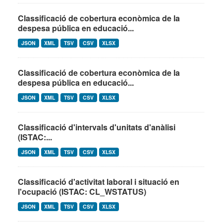
Classificació de cobertura econòmica de la
despesa pública en educació...
JSON
XML
TSV
CSV
XLSX
Classificació de cobertura econòmica de la
despesa pública en educació...
JSON
XML
TSV
CSV
XLSX
Classificació d'intervals d'unitats d'anàlisi
(ISTAC:...
JSON
XML
TSV
CSV
XLSX
Classificació d'activitat laboral i situació en
l'ocupació (ISTAC: CL_WSTATUS)
JSON
XML
TSV
CSV
XLSX