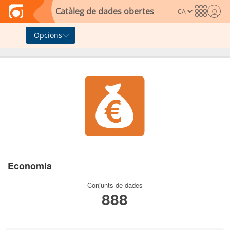
Skip to main content
Catàleg de dades obertes
Opcions
Economia
Conjunts de dades
888