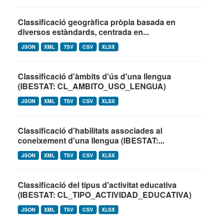
Classificació geogràfica pròpia basada en
diversos estàndards, centrada en...
JSON
XML
TSV
CSV
XLSX
Classificació d'àmbits d'ús d'una llengua
(IBESTAT: CL_AMBITO_USO_LENGUA)
JSON
XML
TSV
CSV
XLSX
Classificació d'habilitats associades al
coneixement d'una llengua (IBESTAT:...
JSON
XML
TSV
CSV
XLSX
Classificació del tipus d'activitat educativa
(IBESTAT: CL_TIPO_ACTIVIDAD_EDUCATIVA)
JSON
XML
TSV
CSV
XLSX