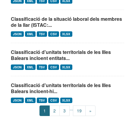
JSON
XML
TSV
CSV
XLSX
Classificació de la situació laboral dels membres
de la llar (ISTAC:...
JSON
XML
TSV
CSV
XLSX
Classificació d'unitats territorials de les Illes
Balears incloent entitats...
JSON
XML
TSV
CSV
XLSX
Classificació d'unitats territorials de les Illes
Balears incloent-hi...
JSON
XML
TSV
CSV
XLSX
...
1
2
3
19
»