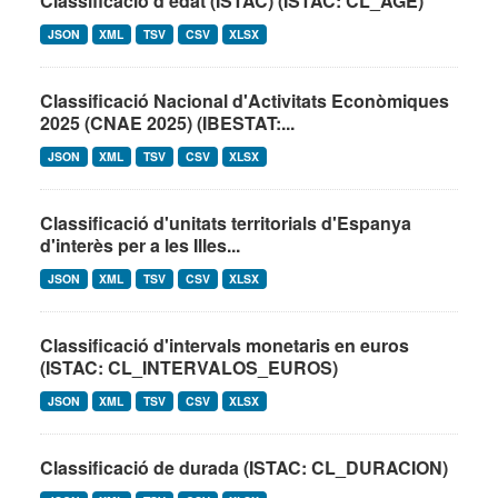
Classificació d'edat (ISTAC) (ISTAC: CL_AGE)
JSON
XML
TSV
CSV
XLSX
Classificació Nacional d'Activitats Econòmiques
2025 (CNAE 2025) (IBESTAT:...
JSON
XML
TSV
CSV
XLSX
Classificació d'unitats territorials d'Espanya
d'interès per a les Illes...
JSON
XML
TSV
CSV
XLSX
Classificació d'intervals monetaris en euros
(ISTAC: CL_INTERVALOS_EUROS)
JSON
XML
TSV
CSV
XLSX
Classificació de durada (ISTAC: CL_DURACION)