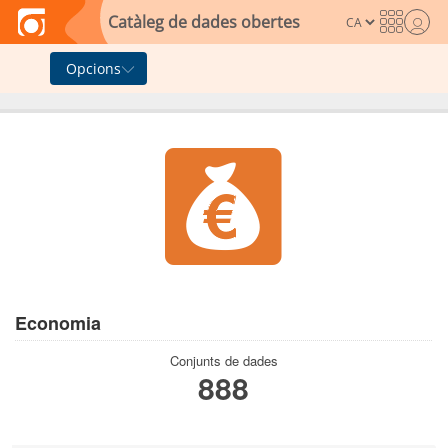
Skip to main content
Catàleg de dades obertes
Opcions
Economia
Conjunts de dades
888