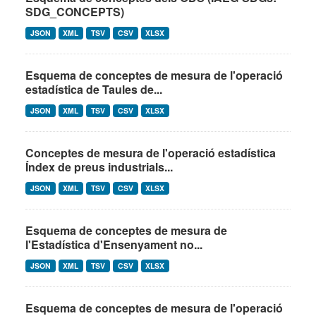
SDG_CONCEPTS)
JSON
XML
TSV
CSV
XLSX
Esquema de conceptes de mesura de l'operació
estadística de Taules de...
JSON
XML
TSV
CSV
XLSX
Conceptes de mesura de l'operació estadística
Índex de preus industrials...
JSON
XML
TSV
CSV
XLSX
Esquema de conceptes de mesura de
l'Estadística d'Ensenyament no...
JSON
XML
TSV
CSV
XLSX
Esquema de conceptes de mesura de l'operació