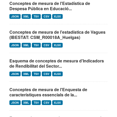
Conceptes de mesura de l'Estadística de
Despesa Pública en Educació...
JSON
XML
TSV
CSV
XLSX
Conceptes de mesura de l'estadística de Vagues
(IBESTAT: CSM_R00018A_Huelgas)
JSON
XML
TSV
CSV
XLSX
Esquema de conceptes de mesura d'Indicadors
de Rendibilitat del Sector...
JSON
XML
TSV
CSV
XLSX
Conceptes de mesura de l'Enquesta de
característiques essencials de la...
JSON
XML
TSV
CSV
XLSX