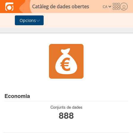
Skip to main content
Catàleg de dades obertes
Opcions
Economia
Conjunts de dades
888