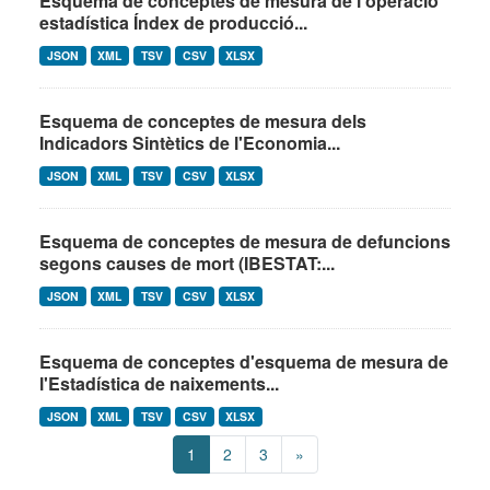
Esquema de conceptes de mesura de l'operació
estadística Índex de producció...
JSON
XML
TSV
CSV
XLSX
Esquema de conceptes de mesura dels
Indicadors Sintètics de l'Economia...
JSON
XML
TSV
CSV
XLSX
Esquema de conceptes de mesura de defuncions
segons causes de mort (IBESTAT:...
JSON
XML
TSV
CSV
XLSX
Esquema de conceptes d'esquema de mesura de
l'Estadística de naixements...
JSON
XML
TSV
CSV
XLSX
1
2
3
»