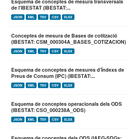
Esquema de conceptes de mesura transversals
de l'IBESTAT (IBESTAT:...
JSON
XML
TSV
CSV
XLSX
Conceptes de mesura de Bases de cotització
(IBESTAT: CSM_000304A_BASES_COTIZACION)
JSON
XML
TSV
CSV
XLSX
Esquema de conceptes de mesures d'Índexs de
Preus de Consum (IPC) (IBESTAT:...
JSON
XML
TSV
CSV
XLSX
Esquema de conceptes operacionals dels ODS
(IBESTAT: CSO_000238A_ODS)
JSON
XML
TSV
CSV
XLSX
Esquema de conceptes dels ODS (IAEG-SDGs: