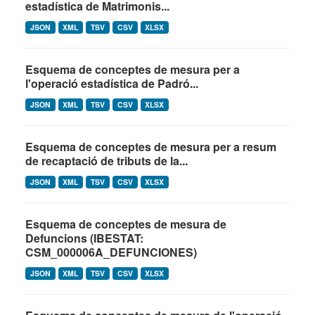
estadística de Matrimonis...
JSON
XML
TSV
CSV
XLSX
Esquema de conceptes de mesura per a
l'operació estadística de Padró...
JSON
XML
TSV
CSV
XLSX
Esquema de conceptes de mesura per a resum
de recaptació de tributs de la...
JSON
XML
TSV
CSV
XLSX
Esquema de conceptes de mesura de
Defuncions (IBESTAT:
CSM_000006A_DEFUNCIONES)
JSON
XML
TSV
CSV
XLSX