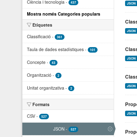
Ciència i tecnologia
-
437
JSON
Mostra només Categories populars
Class
Etiquetes
JSON
Classificació
-
361
Class
Taula de dades estadístiques
-
101
JSON
Concepte
-
43
Organització
-
2
Class
JSON
Unitat organitzativa
-
2
Prop
Formats
JSON
CSV
-
527
JSON
-
527
Propo