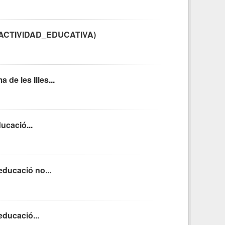
IPO_ACTIVIDAD_EDUCATIVA)
de les Illes...
ucació...
educació no...
educació...