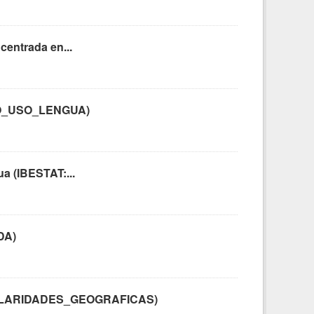
centrada en...
BITO_USO_LENGUA)
ua (IBESTAT:...
DA)
RANULARIDADES_GEOGRAFICAS)