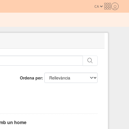
Ordena per
 amb un home