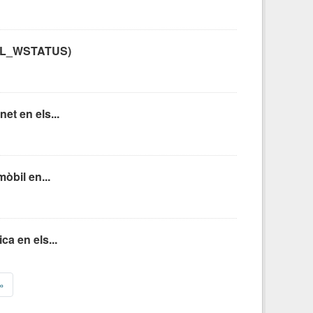
C: CL_WSTATUS)
et en els...
òbil en...
ca en els...
»