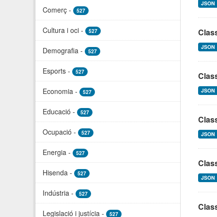
JSON
Comerç
-
527
Cultura i oci
-
Class
527
JSON
Demografia
-
527
Esports
-
527
Clas
Economia
-
JSON
527
Educació
-
527
Class
Ocupació
-
527
JSON
Energia
-
527
Clas
Hisenda
-
527
JSON
Indústria
-
527
Clas
Legislació i justícia
-
527