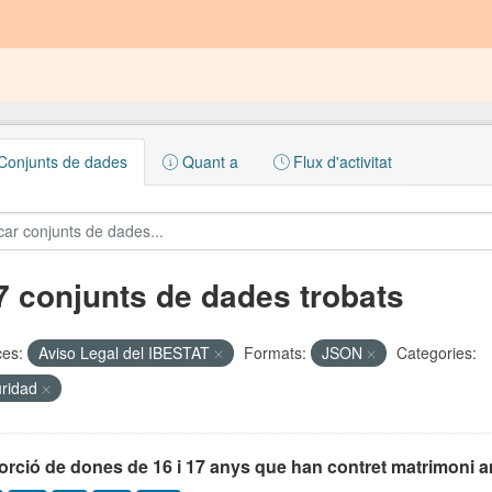
onjunts de dades
Quant a
Flux d'activitat
7 conjunts de dades trobats
ces:
Aviso Legal del IBESTAT
Formats:
JSON
Categories:
uridad
orció de dones de 16 i 17 anys que han contret matrimoni