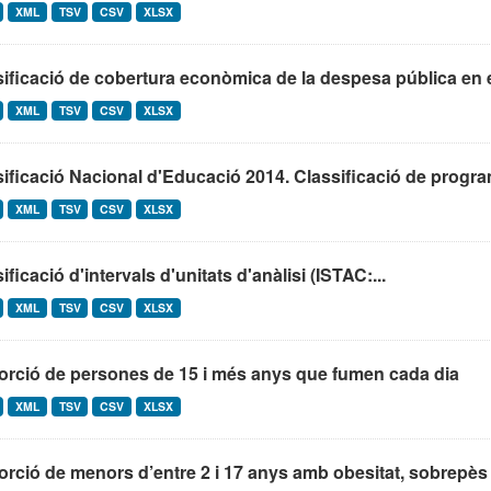
XML
TSV
CSV
XLSX
ificació de cobertura econòmica de la despesa pública en 
XML
TSV
CSV
XLSX
ificació Nacional d'Educació 2014. Classificació de program
XML
TSV
CSV
XLSX
ificació d'intervals d'unitats d'anàlisi (ISTAC:...
XML
TSV
CSV
XLSX
orció de persones de 15 i més anys que fumen cada dia
XML
TSV
CSV
XLSX
rció de menors d’entre 2 i 17 anys amb obesitat, sobrepès 