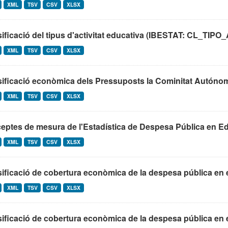
XML
TSV
CSV
XLSX
sificació del tipus d'activitat educativa (IBESTAT: CL_T
XML
TSV
CSV
XLSX
ificació econòmica dels Pressuposts la Cominitat Autónoma 
XML
TSV
CSV
XLSX
ptes de mesura de l'Estadística de Despesa Pública en Ed
XML
TSV
CSV
XLSX
ificació de cobertura econòmica de la despesa pública en 
XML
TSV
CSV
XLSX
ificació de cobertura econòmica de la despesa pública en 