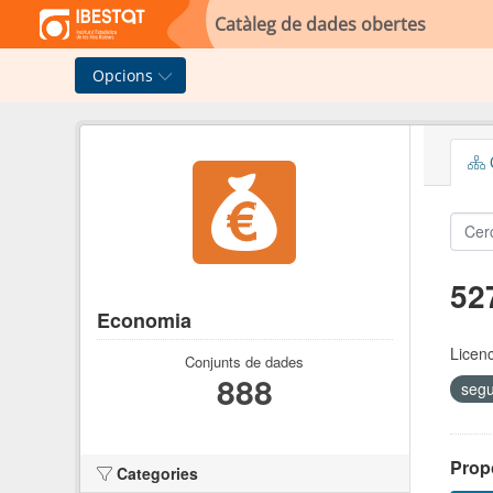
Skip to main content
Catàleg de dades obertes
Opcions
C
52
Economia
Licen
Conjunts de dades
888
seg
Prop
Categories