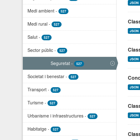
JSON
Medi ambient
-
527
Clas
Medi rural
-
527
JSON
Salut
-
527
Class
Sector públic
-
527
JSON
Seguretat
-
527
Societat i benestar
-
Conce
527
JSON
Transport
-
527
Turisme
-
527
Class
Urbanisme i infraestructures
-
JSON
527
Habitatge
-
527
Class