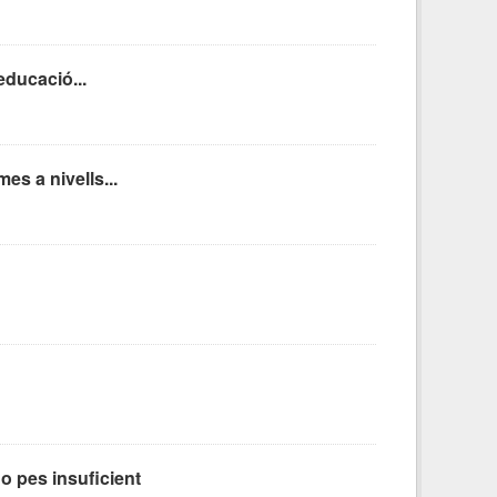
educació...
es a nivells...
o pes insuficient