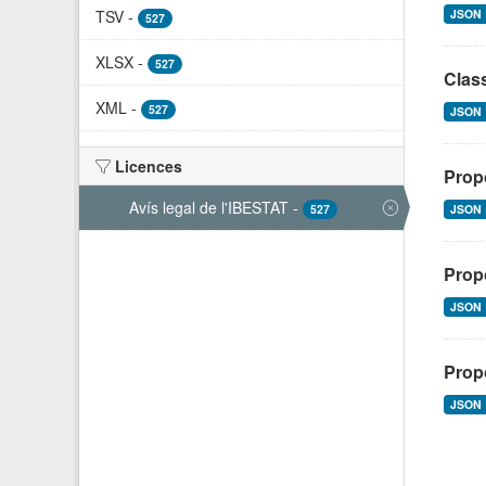
TSV
-
JSON
527
XLSX
-
527
Class
XML
-
527
JSON
Licences
Propo
Avís legal de l'IBESTAT
-
527
JSON
Propo
JSON
Propo
JSON