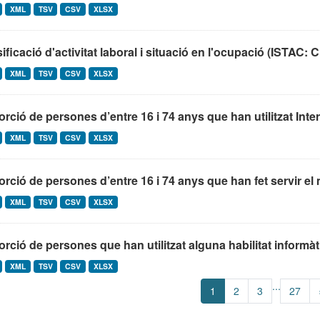
XML
TSV
CSV
XLSX
ificació d'activitat laboral i situació en l'ocupació (ISTA
XML
TSV
CSV
XLSX
rció de persones d’entre 16 i 74 anys que han utilitzat Intern
XML
TSV
CSV
XLSX
rció de persones d’entre 16 i 74 anys que han fet servir el m
XML
TSV
CSV
XLSX
rció de persones que han utilitzat alguna habilitat informàti
XML
TSV
CSV
XLSX
...
1
2
3
27