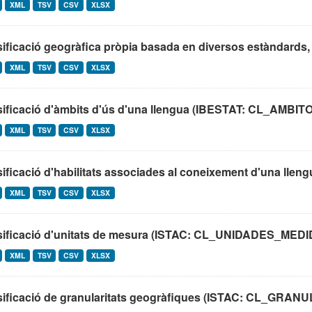
XML
TSV
CSV
XLSX
ificació geogràfica pròpia basada en diversos estàndards, 
XML
TSV
CSV
XLSX
sificació d'àmbits d'ús d'una llengua (IBESTAT: CL_AM
XML
TSV
CSV
XLSX
ificació d'habilitats associades al coneixement d'una lleng
XML
TSV
CSV
XLSX
sificació d'unitats de mesura (ISTAC: CL_UNIDADES_MEDI
XML
TSV
CSV
XLSX
sificació de granularitats geogràfiques (ISTAC: CL_G