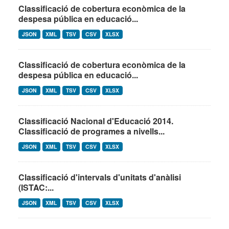
Classificació de cobertura econòmica de la
despesa pública en educació...
JSON
XML
TSV
CSV
XLSX
Classificació de cobertura econòmica de la
despesa pública en educació...
JSON
XML
TSV
CSV
XLSX
Classificació Nacional d'Educació 2014.
Classificació de programes a nivells...
JSON
XML
TSV
CSV
XLSX
Classificació d'intervals d'unitats d'anàlisi
(ISTAC:...
JSON
XML
TSV
CSV
XLSX