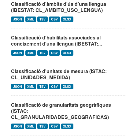
Classificació d'àmbits d'ús d'una llengua
(IBESTAT: CL_AMBITO_USO_LENGUA)
JSON
XML
TSV
CSV
XLSX
Classificació d'habilitats associades al
coneixement d'una llengua (IBESTAT:...
JSON
XML
TSV
CSV
XLSX
Classificació d'unitats de mesura (ISTAC:
CL_UNIDADES_MEDIDA)
JSON
XML
TSV
CSV
XLSX
Classificació de granularitats geogràfiques
(ISTAC:
CL_GRANULARIDADES_GEOGRAFICAS)
JSON
XML
TSV
CSV
XLSX