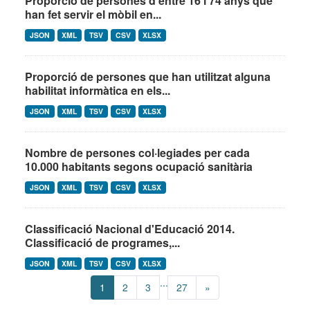
Proporció de persones d’entre 16 i 74 anys que
han fet servir el mòbil en...
JSON
XML
TSV
CSV
XLSX
Proporció de persones que han utilitzat alguna
habilitat informàtica en els...
JSON
XML
TSV
CSV
XLSX
Nombre de persones col·legiades per cada
10.000 habitants segons ocupació sanitària
JSON
XML
TSV
CSV
XLSX
Classificació Nacional d'Educació 2014.
Classificació de programes,...
JSON
XML
TSV
CSV
XLSX
...
1
2
3
27
»