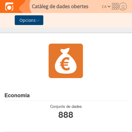
Skip to main content
Catàleg de dades obertes
Opcions
Economia
Conjunts de dades
888