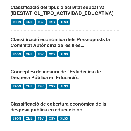
Classificació del tipus d'activitat educativa
(IBESTAT: CL_TIPO_ACTIVIDAD_EDUCATIVA)
JSON
XML
TSV
CSV
XLSX
Classificació econòmica dels Pressuposts la
Cominitat Autónoma de les Illes...
JSON
XML
TSV
CSV
XLSX
Conceptes de mesura de l'Estadística de
Despesa Pública en Educació...
JSON
XML
TSV
CSV
XLSX
Classificació de cobertura econòmica de la
despesa pública en educació no...
JSON
XML
TSV
CSV
XLSX