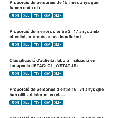
Proporció de persones de 15 i més anys que
fumen cada dia
JSON
XML
TSV
CSV
XLSX
Proporció de menors d’entre 2 i 17 anys amb
obesitat, sobrepès o pes insuficient
JSON
XML
TSV
CSV
XLSX
Classificació d'activitat laboral i situació en
l'ocupació (ISTAC: CL_WSTATUS)
JSON
XML
TSV
CSV
XLSX
Proporció de persones d’entre 16 i 74 anys que
han utilitzat Internet en els...
JSON
XML
TSV
CSV
XLSX