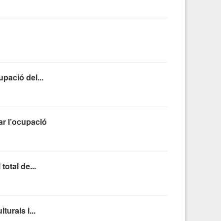
pació del...
ar l’ocupació
otal de...
urals i...