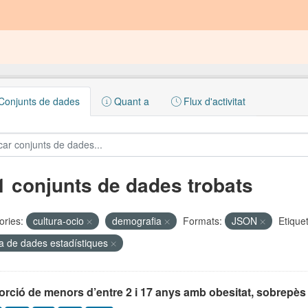
onjunts de dades
Quant a
Flux d'activitat
1 conjunts de dades trobats
ories:
cultura-ocio
demografia
Formats:
JSON
Etique
a de dades estadístiques
rció de menors d’entre 2 i 17 anys amb obesitat, sobrepès 