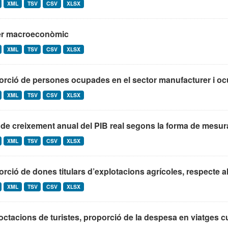
XML
TSV
CSV
XLSX
er macroeconòmic
XML
TSV
CSV
XLSX
rció de persones ocupades en el sector manufacturer i ocu
XML
TSV
CSV
XLSX
de creixement anual del PIB real segons la forma de mesur
XML
TSV
CSV
XLSX
rció de dones titulars d’explotacions agrícoles, respecte al t
XML
TSV
CSV
XLSX
ctacions de turistes, proporció de la despesa en viatges cult