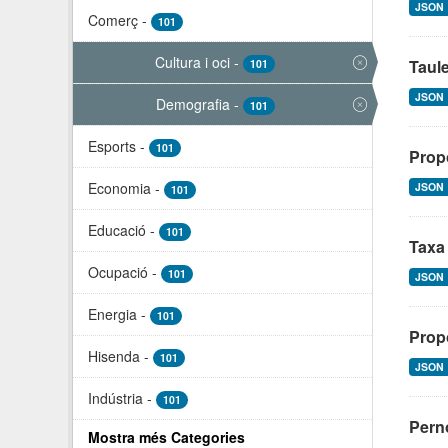
JSON
Comerç
-
101
Cultura i oci
-
Taul
101
JSON
Demografia
-
101
Esports
-
101
Propo
Economia
-
JSON
101
Educació
-
101
Taxa 
Ocupació
-
101
JSON
Energia
-
101
Propo
Hisenda
-
101
JSON
Indústria
-
101
Perno
Mostra més Categories