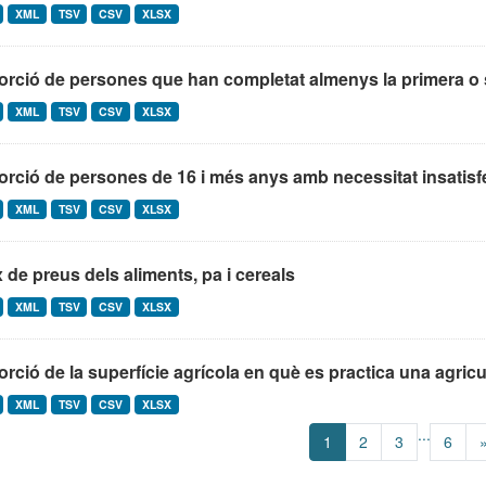
XML
TSV
CSV
XLSX
rció de persones que han completat almenys la primera o 
XML
TSV
CSV
XLSX
rció de persones de 16 i més anys amb necessitat insatisf
XML
TSV
CSV
XLSX
 de preus dels aliments, pa i cereals
XML
TSV
CSV
XLSX
rció de la superfície agrícola en què es practica una agricul
XML
TSV
CSV
XLSX
...
1
2
3
6