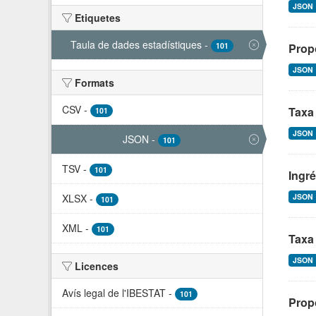
JSON
Etiquetes
Taula de dades estadístiques
-
101
Propo
JSON
Formats
CSV
-
Taxa
101
JSON
JSON
-
101
TSV
-
101
Ingré
XLSX
-
JSON
101
XML
-
101
Taxa 
JSON
Licences
Avís legal de l'IBESTAT
-
101
Propo