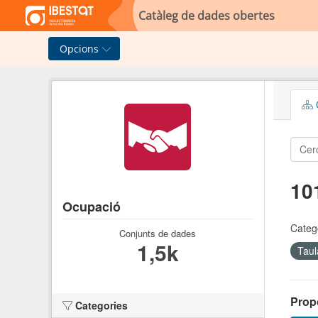
Skip to main content
Catàleg de dades obertes
Opcions
C
10
Ocupació
Categ
Conjunts de dades
1,5k
Taul
Propo
Categories