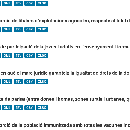
XML
TSV
CSV
XLSX
rció de titulars d’explotacions agrícoles, respecte al total de
XML
TSV
CSV
XLSX
de participació dels joves i adults en l’ensenyament i formac
XML
TSV
CSV
XLSX
en què el marc jurídic garanteix la igualtat de drets de la don
XML
TSV
CSV
XLSX
s de paritat (entre dones i homes, zones rurals i urbanes, qui
XML
TSV
CSV
XLSX
rció de la població immunitzada amb totes les vacunes inc