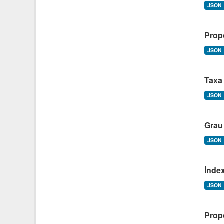
JSON
Propo
JSON
Taxa 
JSON
Grau 
JSON
Índex
JSON
Propo