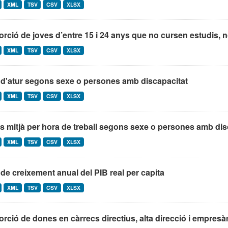
XML
TSV
CSV
XLSX
rció de joves d’entre 15 i 24 anys que no cursen estudis, no
XML
TSV
CSV
XLSX
 d'atur segons sexe o persones amb discapacitat
XML
TSV
CSV
XLSX
s mitjà per hora de treball segons sexe o persones amb dis
XML
TSV
CSV
XLSX
de creixement anual del PIB real per capita
XML
TSV
CSV
XLSX
rció de dones en càrrecs directius, alta direcció i empresà