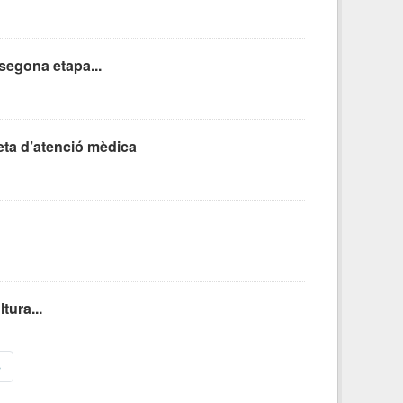
segona etapa...
eta d’atenció mèdica
tura...
»