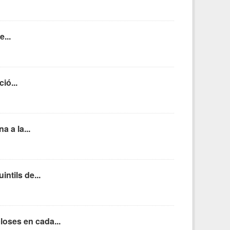
...
ió...
a a la...
ntils de...
loses en cada...