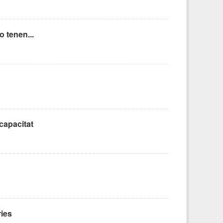
 tenen...
capacitat
ries