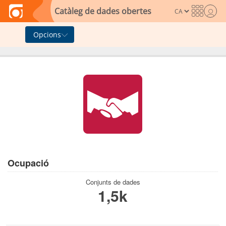
Skip to main content
Catàleg de dades obertes
Opcions
Ocupació
Conjunts de dades
1,5k