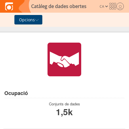
Skip to main content
Catàleg de dades obertes
Opcions
Ocupació
Conjunts de dades
1,5k