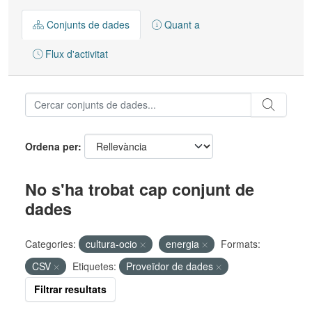
Conjunts de dades
Quant a
Flux d'activitat
Ordena per
No s'ha trobat cap conjunt de
dades
Categories:
cultura-ocio
energia
Formats:
CSV
Etiquetes:
Proveïdor de dades
Filtrar resultats