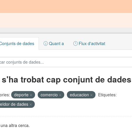
onjunts de dades
Quant a
Flux d'activitat
 s'ha trobat cap conjunt de dades
ories:
deporte
comercio
educacion
Etiquetes:
eïdor de dades
una altra cerca.