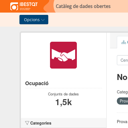
Skip to main content
Catàleg de dades obertes
Opcions
C
No
Ocupació
Categ
Conjunts de dades
1,5k
Prov
Prova 
Categories