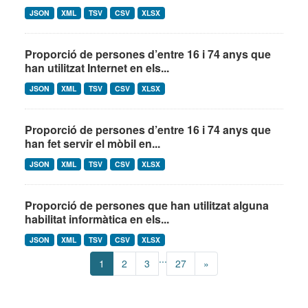
JSON
XML
TSV
CSV
XLSX
Proporció de persones d’entre 16 i 74 anys que
han utilitzat Internet en els...
JSON
XML
TSV
CSV
XLSX
Proporció de persones d’entre 16 i 74 anys que
han fet servir el mòbil en...
JSON
XML
TSV
CSV
XLSX
Proporció de persones que han utilitzat alguna
habilitat informàtica en els...
JSON
XML
TSV
CSV
XLSX
...
1
2
3
27
»