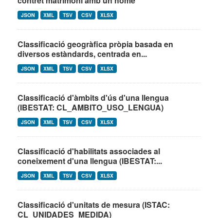
contret matrimoni amb un home
JSON
XML
TSV
CSV
XLSX
Classificació geogràfica pròpia basada en
diversos estàndards, centrada en...
JSON
XML
TSV
CSV
XLSX
Classificació d'àmbits d'ús d'una llengua
(IBESTAT: CL_AMBITO_USO_LENGUA)
JSON
XML
TSV
CSV
XLSX
Classificació d'habilitats associades al
coneixement d'una llengua (IBESTAT:...
JSON
XML
TSV
CSV
XLSX
Classificació d'unitats de mesura (ISTAC:
CL_UNIDADES_MEDIDA)