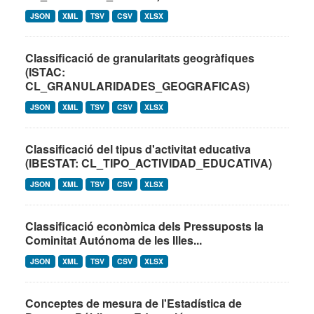
JSON
XML
TSV
CSV
XLSX
Classificació de granularitats geogràfiques
(ISTAC:
CL_GRANULARIDADES_GEOGRAFICAS)
JSON
XML
TSV
CSV
XLSX
Classificació del tipus d'activitat educativa
(IBESTAT: CL_TIPO_ACTIVIDAD_EDUCATIVA)
JSON
XML
TSV
CSV
XLSX
Classificació econòmica dels Pressuposts la
Cominitat Autónoma de les Illes...
JSON
XML
TSV
CSV
XLSX
Conceptes de mesura de l'Estadística de