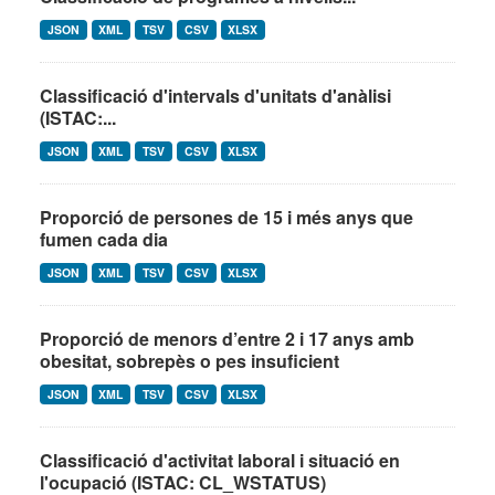
JSON
XML
TSV
CSV
XLSX
Classificació d'intervals d'unitats d'anàlisi
(ISTAC:...
JSON
XML
TSV
CSV
XLSX
Proporció de persones de 15 i més anys que
fumen cada dia
JSON
XML
TSV
CSV
XLSX
Proporció de menors d’entre 2 i 17 anys amb
obesitat, sobrepès o pes insuficient
JSON
XML
TSV
CSV
XLSX
Classificació d'activitat laboral i situació en
l'ocupació (ISTAC: CL_WSTATUS)