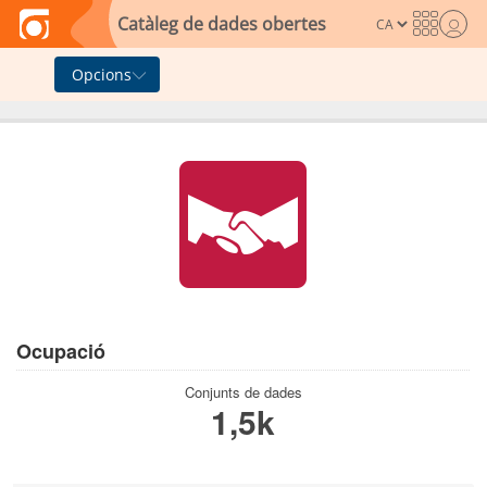
Skip to main content
Catàleg de dades obertes
Opcions
Ocupació
Conjunts de dades
1,5k