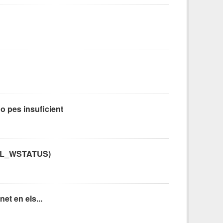
o pes insuficient
C: CL_WSTATUS)
et en els...