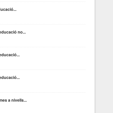
ucació...
educació no...
educació...
educació...
es a nivells...