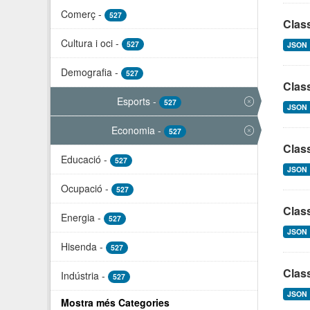
Comerç
-
527
Class
Cultura i oci
-
527
JSON
Demografia
-
527
Clas
Esports
-
527
JSON
Economia
-
527
Clas
Educació
-
527
JSON
Ocupació
-
527
Clas
Energia
-
527
JSON
Hisenda
-
527
Class
Indústria
-
527
JSON
Mostra més Categories