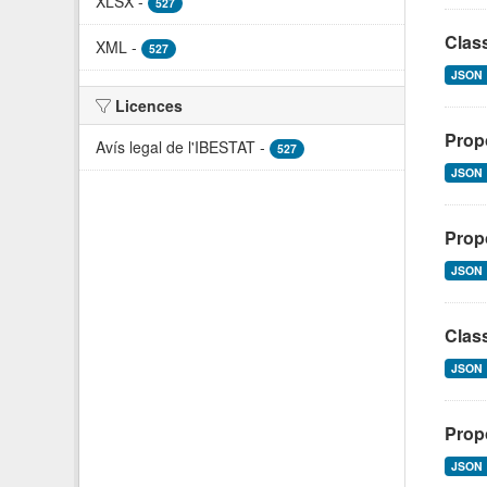
XLSX
-
527
Class
XML
-
527
JSON
Licences
Prop
Avís legal de l'IBESTAT
-
527
JSON
Propo
JSON
Class
JSON
Propo
JSON