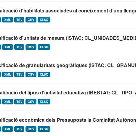
ificació d'habilitats associades al coneixement d'una lleng
XML
TSV
CSV
XLSX
sificació d'unitats de mesura (ISTAC: CL_UNIDADES_MEDI
XML
TSV
CSV
XLSX
sificació de granularitats geogràfiques (ISTAC: CL_G
XML
TSV
CSV
XLSX
sificació del tipus d'activitat educativa (IBESTAT: CL_T
XML
TSV
CSV
XLSX
ificació econòmica dels Pressuposts la Cominitat Autónoma 
XML
TSV
CSV
XLSX