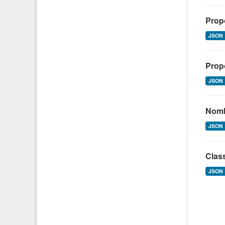
Propo
JSON
Propo
JSON
Nomb
JSON
Class
JSON