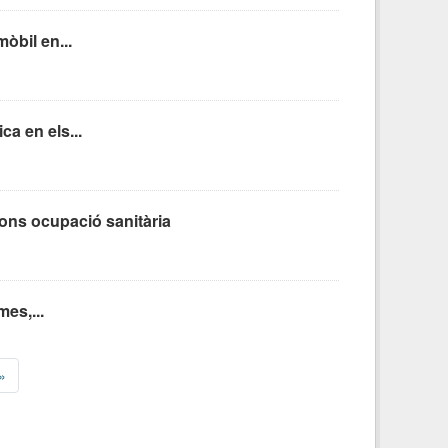
òbil en...
ca en els...
ons ocupació sanitària
es,...
»