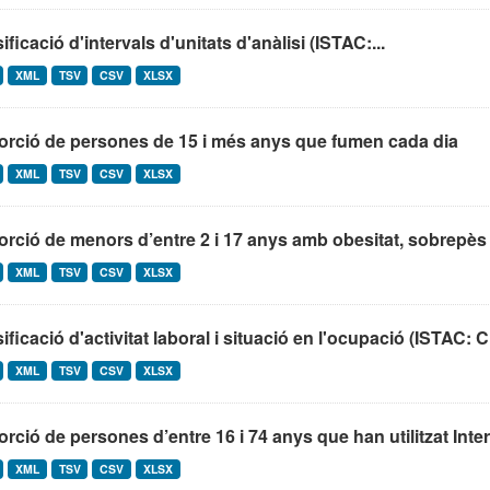
ificació d'intervals d'unitats d'anàlisi (ISTAC:...
XML
TSV
CSV
XLSX
orció de persones de 15 i més anys que fumen cada dia
XML
TSV
CSV
XLSX
rció de menors d’entre 2 i 17 anys amb obesitat, sobrepès 
XML
TSV
CSV
XLSX
ificació d'activitat laboral i situació en l'ocupació (ISTA
XML
TSV
CSV
XLSX
rció de persones d’entre 16 i 74 anys que han utilitzat Intern
XML
TSV
CSV
XLSX