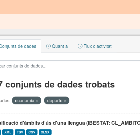
onjunts de dades
Quant a
Flux d'activitat
7 conjunts de dades trobats
ories:
economia
deporte
sificació d'àmbits d'ús d'una llengua (IBESTAT: CL_AM
XML
TSV
CSV
XLSX