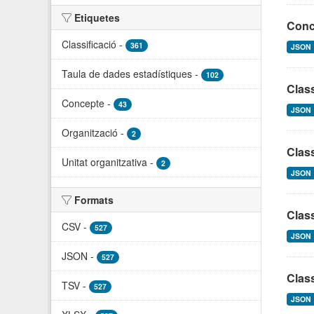
Etiquetes
Conce
Classificació
-
361
JSON
Taula de dades estadístiques
-
102
Class
Concepte
-
43
JSON
Organització
-
2
Class
Unitat organitzativa
-
2
JSON
Formats
Class
CSV
-
527
JSON
JSON
-
527
Class
TSV
-
527
JSON