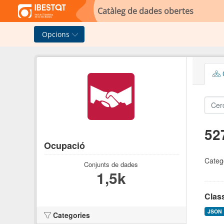
Skip to main content
Catàleg de dades obertes
Opcions
C
52
Ocupació
Categ
Conjunts de dades
1,5k
Clas
JSON
Categories