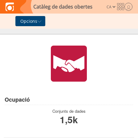
Skip to main content
Catàleg de dades obertes
Opcions
Ocupació
Conjunts de dades
1,5k