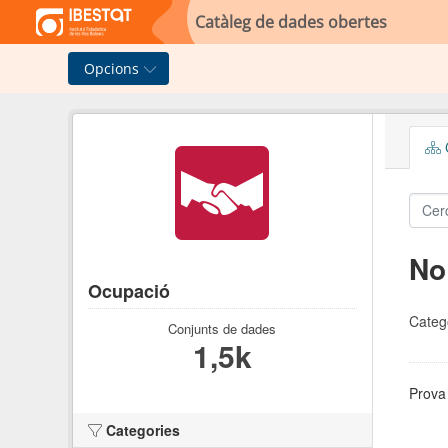
Skip to main content
Catàleg de dades obertes
Opcions
C
No
Ocupació
Categ
Conjunts de dades
1,5k
Prova 
Categories