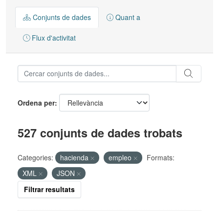
Conjunts de dades
Quant a
Flux d'activitat
Ordena per
527 conjunts de dades trobats
Categories:
hacienda
empleo
Formats:
XML
JSON
Filtrar resultats