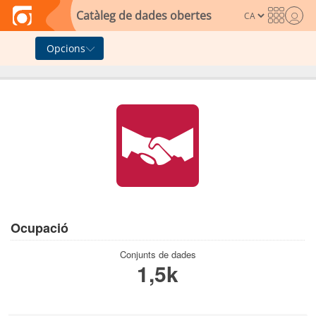
Skip to main content
Catàleg de dades obertes
Opcions
Ocupació
Conjunts de dades
1,5k