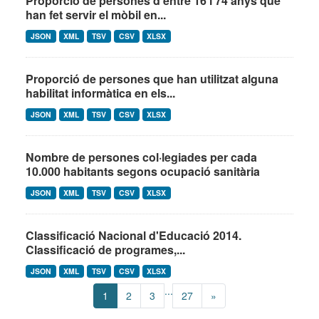
Proporció de persones d’entre 16 i 74 anys que
han fet servir el mòbil en...
JSON
XML
TSV
CSV
XLSX
Proporció de persones que han utilitzat alguna
habilitat informàtica en els...
JSON
XML
TSV
CSV
XLSX
Nombre de persones col·legiades per cada
10.000 habitants segons ocupació sanitària
JSON
XML
TSV
CSV
XLSX
Classificació Nacional d'Educació 2014.
Classificació de programes,...
JSON
XML
TSV
CSV
XLSX
...
1
2
3
27
»