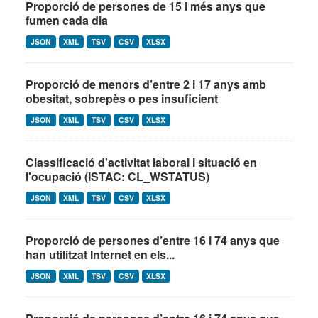
Proporció de persones de 15 i més anys que
fumen cada dia
JSON
XML
TSV
CSV
XLSX
Proporció de menors d’entre 2 i 17 anys amb
obesitat, sobrepès o pes insuficient
JSON
XML
TSV
CSV
XLSX
Classificació d'activitat laboral i situació en
l'ocupació (ISTAC: CL_WSTATUS)
JSON
XML
TSV
CSV
XLSX
Proporció de persones d’entre 16 i 74 anys que
han utilitzat Internet en els...
JSON
XML
TSV
CSV
XLSX