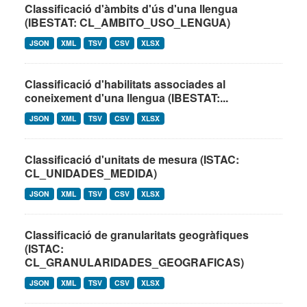
Classificació d'àmbits d'ús d'una llengua
(IBESTAT: CL_AMBITO_USO_LENGUA)
JSON
XML
TSV
CSV
XLSX
Classificació d'habilitats associades al
coneixement d'una llengua (IBESTAT:...
JSON
XML
TSV
CSV
XLSX
Classificació d'unitats de mesura (ISTAC:
CL_UNIDADES_MEDIDA)
JSON
XML
TSV
CSV
XLSX
Classificació de granularitats geogràfiques
(ISTAC:
CL_GRANULARIDADES_GEOGRAFICAS)
JSON
XML
TSV
CSV
XLSX