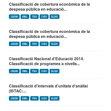
Classificació de cobertura econòmica de la
despesa pública en educació...
JSON
XML
TSV
CSV
XLSX
Classificació de cobertura econòmica de la
despesa pública en educació...
JSON
XML
TSV
CSV
XLSX
Classificació Nacional d'Educació 2014.
Classificació de programes a nivells...
JSON
XML
TSV
CSV
XLSX
Classificació d'intervals d'unitats d'anàlisi
(ISTAC:...
JSON
XML
TSV
CSV
XLSX