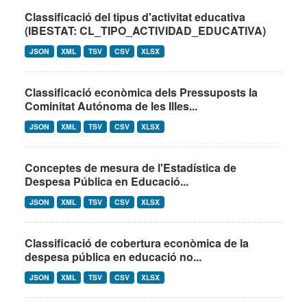
Classificació del tipus d'activitat educativa
(IBESTAT: CL_TIPO_ACTIVIDAD_EDUCATIVA)
JSON
XML
TSV
CSV
XLSX
Classificació econòmica dels Pressuposts la
Cominitat Autónoma de les Illes...
JSON
XML
TSV
CSV
XLSX
Conceptes de mesura de l'Estadística de
Despesa Pública en Educació...
JSON
XML
TSV
CSV
XLSX
Classificació de cobertura econòmica de la
despesa pública en educació no...
JSON
XML
TSV
CSV
XLSX