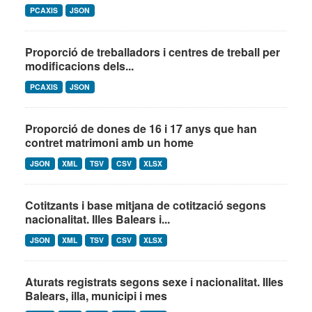
PCAXIS
JSON
Proporció de treballadors i centres de treball per
modificacions dels...
PCAXIS
JSON
Proporció de dones de 16 i 17 anys que han
contret matrimoni amb un home
JSON
XML
TSV
CSV
XLSX
Cotitzants i base mitjana de cotització segons
nacionalitat. Illes Balears i...
JSON
XML
TSV
CSV
XLSX
Aturats registrats segons sexe i nacionalitat. Illes
Balears, illa, municipi i mes