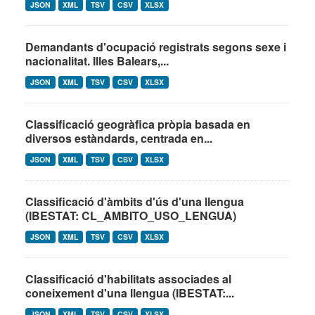
JSON
XML
TSV
CSV
XLSX
Demandants d'ocupació registrats segons sexe i
nacionalitat. Illes Balears,...
JSON
XML
TSV
CSV
XLSX
Classificació geogràfica pròpia basada en
diversos estàndards, centrada en...
JSON
XML
TSV
CSV
XLSX
Classificació d'àmbits d'ús d'una llengua
(IBESTAT: CL_AMBITO_USO_LENGUA)
JSON
XML
TSV
CSV
XLSX
Classificació d'habilitats associades al
coneixement d'una llengua (IBESTAT:...
JSON
XML
TSV
CSV
XLSX