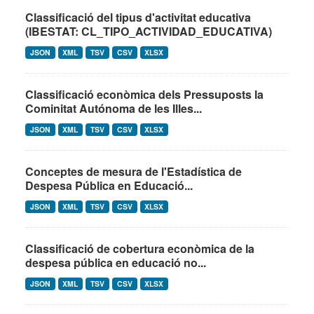
Classificació del tipus d'activitat educativa
(IBESTAT: CL_TIPO_ACTIVIDAD_EDUCATIVA)
JSON
XML
TSV
CSV
XLSX
Classificació econòmica dels Pressuposts la
Cominitat Autónoma de les Illes...
JSON
XML
TSV
CSV
XLSX
Conceptes de mesura de l'Estadística de
Despesa Pública en Educació...
JSON
XML
TSV
CSV
XLSX
Classificació de cobertura econòmica de la
despesa pública en educació no...
JSON
XML
TSV
CSV
XLSX