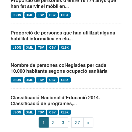
Proporció de persones d’entre 16 i 74 anys que
han fet servir el mòbil en...
JSON
XML
TSV
CSV
XLSX
Proporció de persones que han utilitzat alguna
habilitat informàtica en els...
JSON
XML
TSV
CSV
XLSX
Nombre de persones col·legiades per cada
10.000 habitants segons ocupació sanitària
JSON
XML
TSV
CSV
XLSX
Classificació Nacional d'Educació 2014.
Classificació de programes,...
JSON
XML
TSV
CSV
XLSX
...
1
2
3
27
»