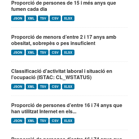
Proporció de persones de 15 i més anys que
fumen cada dia
JSON
XML
TSV
CSV
XLSX
Proporció de menors d’entre 2 i 17 anys amb
obesitat, sobrepès o pes insuficient
JSON
XML
TSV
CSV
XLSX
Classificació d'activitat laboral i situació en
l'ocupació (ISTAC: CL_WSTATUS)
JSON
XML
TSV
CSV
XLSX
Proporció de persones d’entre 16 i 74 anys que
han utilitzat Internet en els...
JSON
XML
TSV
CSV
XLSX