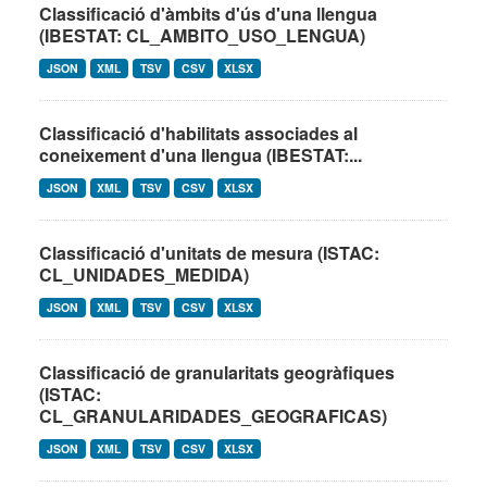
Classificació d'àmbits d'ús d'una llengua
(IBESTAT: CL_AMBITO_USO_LENGUA)
JSON
XML
TSV
CSV
XLSX
Classificació d'habilitats associades al
coneixement d'una llengua (IBESTAT:...
JSON
XML
TSV
CSV
XLSX
Classificació d'unitats de mesura (ISTAC:
CL_UNIDADES_MEDIDA)
JSON
XML
TSV
CSV
XLSX
Classificació de granularitats geogràfiques
(ISTAC:
CL_GRANULARIDADES_GEOGRAFICAS)
JSON
XML
TSV
CSV
XLSX