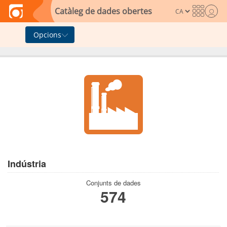
Skip to main content
Catàleg de dades obertes
Opcions
Indústria
Conjunts de dades
574