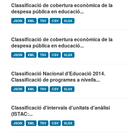
Classificació de cobertura econòmica de la
despesa pública en educació...
JSON
XML
TSV
CSV
XLSX
Classificació de cobertura econòmica de la
despesa pública en educació...
JSON
XML
TSV
CSV
XLSX
Classificació Nacional d'Educació 2014.
Classificació de programes a nivells...
JSON
XML
TSV
CSV
XLSX
Classificació d'intervals d'unitats d'anàlisi
(ISTAC:...
JSON
XML
TSV
CSV
XLSX