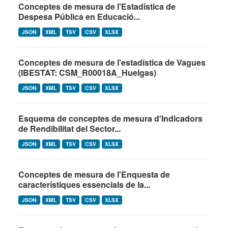
Conceptes de mesura de l'Estadística de
Despesa Pública en Educació...
JSON
XML
TSV
CSV
XLSX
Conceptes de mesura de l'estadística de Vagues
(IBESTAT: CSM_R00018A_Huelgas)
JSON
XML
TSV
CSV
XLSX
Esquema de conceptes de mesura d'Indicadors
de Rendibilitat del Sector...
JSON
XML
TSV
CSV
XLSX
Conceptes de mesura de l'Enquesta de
característiques essencials de la...
JSON
XML
TSV
CSV
XLSX