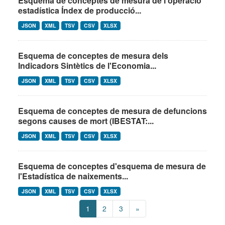
Esquema de conceptes de mesura de l'operació
estadística Índex de producció...
JSON
XML
TSV
CSV
XLSX
Esquema de conceptes de mesura dels
Indicadors Sintètics de l'Economia...
JSON
XML
TSV
CSV
XLSX
Esquema de conceptes de mesura de defuncions
segons causes de mort (IBESTAT:...
JSON
XML
TSV
CSV
XLSX
Esquema de conceptes d'esquema de mesura de
l'Estadística de naixements...
JSON
XML
TSV
CSV
XLSX
1
2
3
»