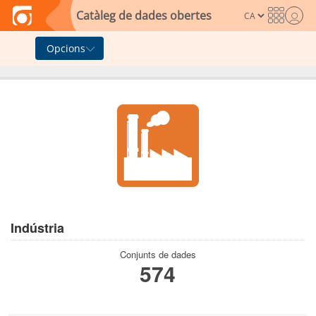
Skip to main content
Catàleg de dades obertes
Opcions
Indústria
Conjunts de dades
574