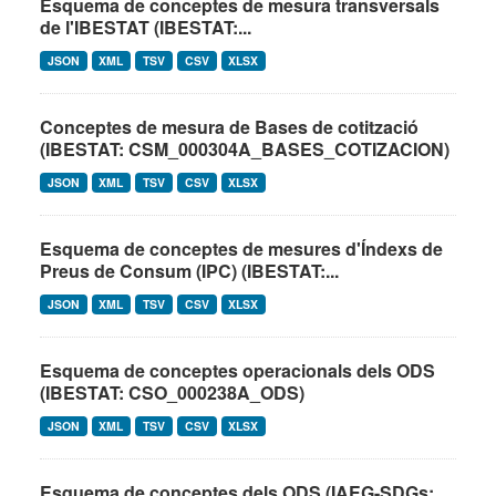
Esquema de conceptes de mesura transversals
de l'IBESTAT (IBESTAT:...
JSON
XML
TSV
CSV
XLSX
Conceptes de mesura de Bases de cotització
(IBESTAT: CSM_000304A_BASES_COTIZACION)
JSON
XML
TSV
CSV
XLSX
Esquema de conceptes de mesures d'Índexs de
Preus de Consum (IPC) (IBESTAT:...
JSON
XML
TSV
CSV
XLSX
Esquema de conceptes operacionals dels ODS
(IBESTAT: CSO_000238A_ODS)
JSON
XML
TSV
CSV
XLSX
Esquema de conceptes dels ODS (IAEG-SDGs: