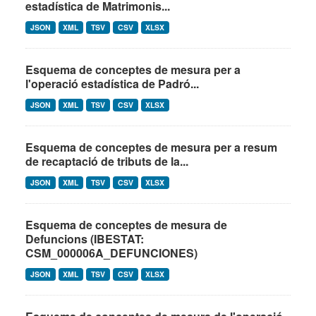
estadística de Matrimonis...
JSON
XML
TSV
CSV
XLSX
Esquema de conceptes de mesura per a
l'operació estadística de Padró...
JSON
XML
TSV
CSV
XLSX
Esquema de conceptes de mesura per a resum
de recaptació de tributs de la...
JSON
XML
TSV
CSV
XLSX
Esquema de conceptes de mesura de
Defuncions (IBESTAT:
CSM_000006A_DEFUNCIONES)
JSON
XML
TSV
CSV
XLSX