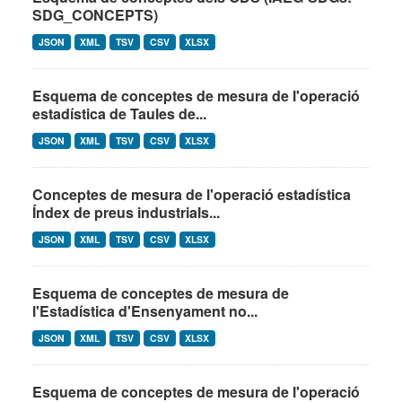
SDG_CONCEPTS)
JSON
XML
TSV
CSV
XLSX
Esquema de conceptes de mesura de l'operació
estadística de Taules de...
JSON
XML
TSV
CSV
XLSX
Conceptes de mesura de l'operació estadística
Índex de preus industrials...
JSON
XML
TSV
CSV
XLSX
Esquema de conceptes de mesura de
l'Estadística d'Ensenyament no...
JSON
XML
TSV
CSV
XLSX
Esquema de conceptes de mesura de l'operació