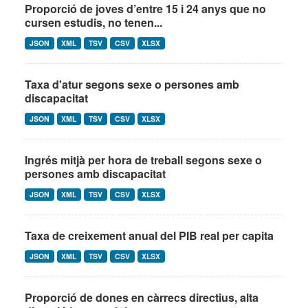
Proporció de joves d’entre 15 i 24 anys que no
cursen estudis, no tenen...
JSON
XML
TSV
CSV
XLSX
Taxa d'atur segons sexe o persones amb
discapacitat
JSON
XML
TSV
CSV
XLSX
Ingrés mitjà per hora de treball segons sexe o
persones amb discapacitat
JSON
XML
TSV
CSV
XLSX
Taxa de creixement anual del PIB real per capita
JSON
XML
TSV
CSV
XLSX
Proporció de dones en càrrecs directius, alta