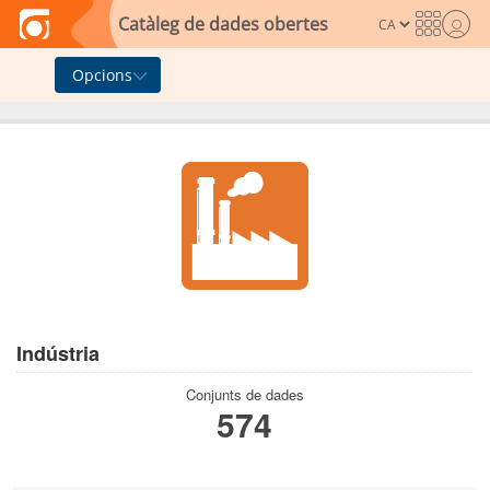
Skip to main content
Catàleg de dades obertes
Opcions
Indústria
Conjunts de dades
574