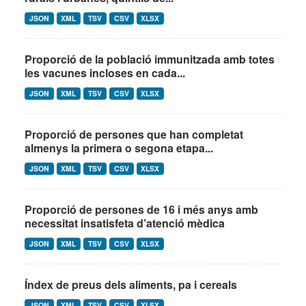
JSON
XML
TSV
CSV
XLSX
Proporció de la població immunitzada amb totes
les vacunes incloses en cada...
JSON
XML
TSV
CSV
XLSX
Proporció de persones que han completat
almenys la primera o segona etapa...
JSON
XML
TSV
CSV
XLSX
Proporció de persones de 16 i més anys amb
necessitat insatisfeta d’atenció mèdica
JSON
XML
TSV
CSV
XLSX
Índex de preus dels aliments, pa i cereals
JSON
XML
TSV
CSV
XLSX