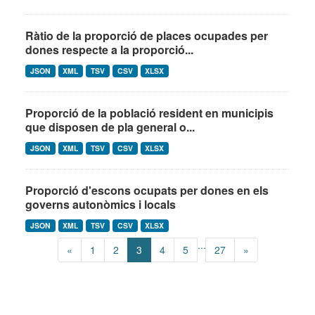
Ràtio de la proporció de places ocupades per
dones respecte a la proporció...
JSON
XML
TSV
CSV
XLSX
Proporció de la població resident en municipis
que disposen de pla general o...
JSON
XML
TSV
CSV
XLSX
Proporció d'escons ocupats per dones en els
governs autonòmics i locals
JSON
XML
TSV
CSV
XLSX
...
«
1
2
3
4
5
27
»