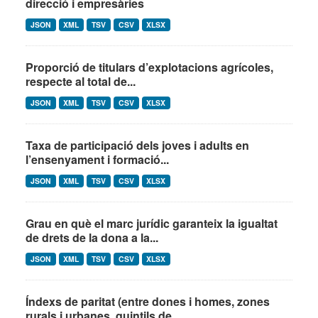
direcció i empresàries
JSON
XML
TSV
CSV
XLSX
Proporció de titulars d’explotacions agrícoles,
respecte al total de...
JSON
XML
TSV
CSV
XLSX
Taxa de participació dels joves i adults en
l’ensenyament i formació...
JSON
XML
TSV
CSV
XLSX
Grau en què el marc jurídic garanteix la igualtat
de drets de la dona a la...
JSON
XML
TSV
CSV
XLSX
Índexs de paritat (entre dones i homes, zones
rurals i urbanes, quintils de...