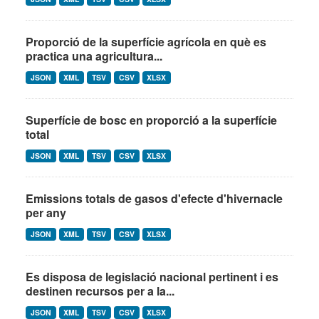
Proporció de la superfície agrícola en què es
practica una agricultura...
JSON
XML
TSV
CSV
XLSX
Superfície de bosc en proporció a la superfície
total
JSON
XML
TSV
CSV
XLSX
Emissions totals de gasos d'efecte d'hivernacle
per any
JSON
XML
TSV
CSV
XLSX
Es disposa de legislació nacional pertinent i es
destinen recursos per a la...
JSON
XML
TSV
CSV
XLSX