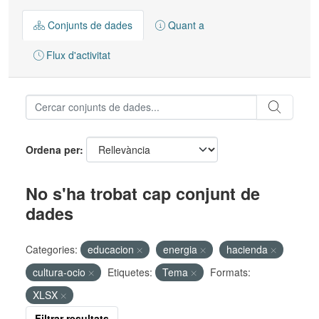
Conjunts de dades
Quant a
Flux d'activitat
Ordena per
No s'ha trobat cap conjunt de
dades
Categories:
educacion
energia
hacienda
cultura-ocio
Etiquetes:
Tema
Formats:
XLSX
Filtrar resultats