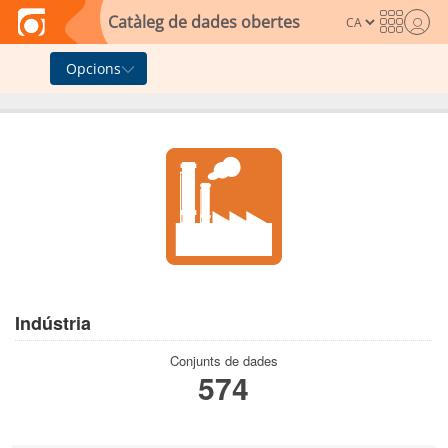
Skip to main content
Catàleg de dades obertes
Opcions
Indústria
Conjunts de dades
574