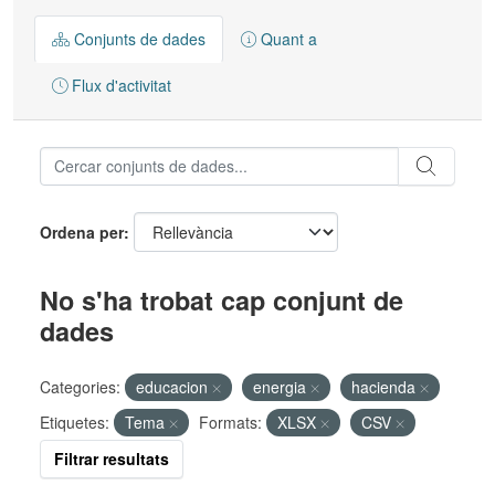
Conjunts de dades
Quant a
Flux d'activitat
Ordena per
No s'ha trobat cap conjunt de
dades
Categories:
educacion
energia
hacienda
Etiquetes:
Tema
Formats:
XLSX
CSV
Filtrar resultats