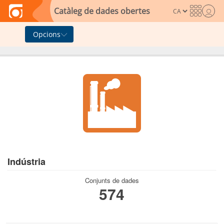
Skip to main content
Catàleg de dades obertes
Opcions
Indústria
Conjunts de dades
574