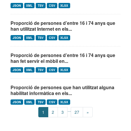
JSON
XML
TSV
CSV
XLSX
Proporció de persones d’entre 16 i 74 anys que
han utilitzat Internet en els...
JSON
XML
TSV
CSV
XLSX
Proporció de persones d’entre 16 i 74 anys que
han fet servir el mòbil en...
JSON
XML
TSV
CSV
XLSX
Proporció de persones que han utilitzat alguna
habilitat informàtica en els...
JSON
XML
TSV
CSV
XLSX
...
1
2
3
27
»