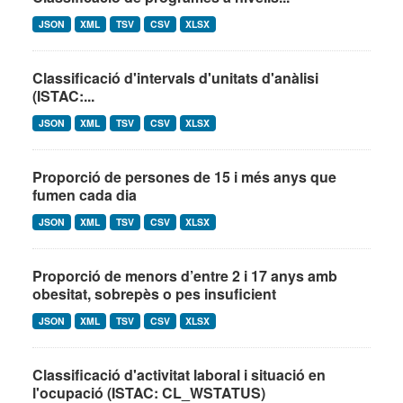
JSON
XML
TSV
CSV
XLSX
Classificació d'intervals d'unitats d'anàlisi
(ISTAC:...
JSON
XML
TSV
CSV
XLSX
Proporció de persones de 15 i més anys que
fumen cada dia
JSON
XML
TSV
CSV
XLSX
Proporció de menors d’entre 2 i 17 anys amb
obesitat, sobrepès o pes insuficient
JSON
XML
TSV
CSV
XLSX
Classificació d'activitat laboral i situació en
l'ocupació (ISTAC: CL_WSTATUS)