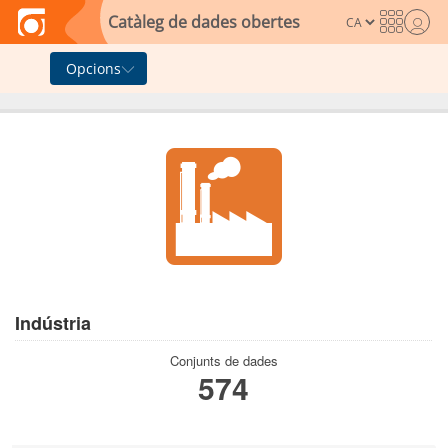
Skip to main content
Catàleg de dades obertes
Opcions
Indústria
Conjunts de dades
574