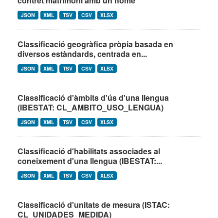
contret matrimoni amb un home
JSON
XML
TSV
CSV
XLSX
Classificació geogràfica pròpia basada en
diversos estàndards, centrada en...
JSON
XML
TSV
CSV
XLSX
Classificació d'àmbits d'ús d'una llengua
(IBESTAT: CL_AMBITO_USO_LENGUA)
JSON
XML
TSV
CSV
XLSX
Classificació d'habilitats associades al
coneixement d'una llengua (IBESTAT:...
JSON
XML
TSV
CSV
XLSX
Classificació d'unitats de mesura (ISTAC:
CL_UNIDADES_MEDIDA)