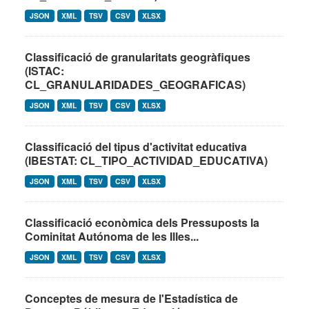
JSON
XML
TSV
CSV
XLSX
Classificació de granularitats geogràfiques
(ISTAC:
CL_GRANULARIDADES_GEOGRAFICAS)
JSON
XML
TSV
CSV
XLSX
Classificació del tipus d'activitat educativa
(IBESTAT: CL_TIPO_ACTIVIDAD_EDUCATIVA)
JSON
XML
TSV
CSV
XLSX
Classificació econòmica dels Pressuposts la
Cominitat Autónoma de les Illes...
JSON
XML
TSV
CSV
XLSX
Conceptes de mesura de l'Estadística de