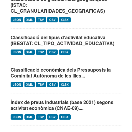
(ISTAC:
CL_GRANULARIDADES_GEOGRAFICAS)
JSON
XML
TSV
CSV
XLSX
Classificació del tipus d'activitat educativa
(IBESTAT: CL_TIPO_ACTIVIDAD_EDUCATIVA)
JSON
XML
TSV
CSV
XLSX
Classificació econòmica dels Pressuposts la
Cominitat Autónoma de les Illes...
JSON
XML
TSV
CSV
XLSX
Índex de preus industrials (base 2021) segons
activitat econòmica (CNAE-09)....
JSON
XML
TSV
CSV
XLSX