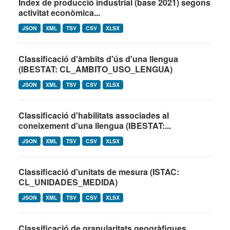
Índex de producció industrial (base 2021) segons
activitat econòmica...
JSON
XML
TSV
CSV
XLSX
Classificació d'àmbits d'ús d'una llengua
(IBESTAT: CL_AMBITO_USO_LENGUA)
JSON
XML
TSV
CSV
XLSX
Classificació d'habilitats associades al
coneixement d'una llengua (IBESTAT:...
JSON
XML
TSV
CSV
XLSX
Classificació d'unitats de mesura (ISTAC:
CL_UNIDADES_MEDIDA)
JSON
XML
TSV
CSV
XLSX
Classificació de granularitats geogràfiques