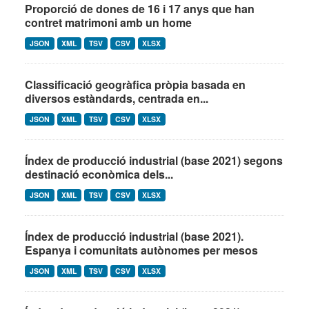
Proporció de dones de 16 i 17 anys que han
contret matrimoni amb un home
JSON
XML
TSV
CSV
XLSX
Classificació geogràfica pròpia basada en
diversos estàndards, centrada en...
JSON
XML
TSV
CSV
XLSX
Índex de producció industrial (base 2021) segons
destinació econòmica dels...
JSON
XML
TSV
CSV
XLSX
Índex de producció industrial (base 2021).
Espanya i comunitats autònomes per mesos
JSON
XML
TSV
CSV
XLSX