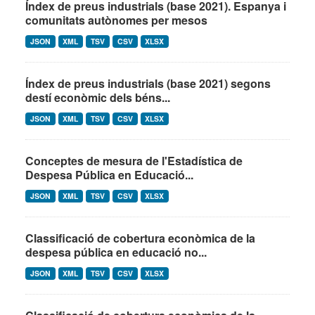
Índex de preus industrials (base 2021). Espanya i
comunitats autònomes per mesos
JSON
XML
TSV
CSV
XLSX
Índex de preus industrials (base 2021) segons
destí econòmic dels béns...
JSON
XML
TSV
CSV
XLSX
Conceptes de mesura de l'Estadística de
Despesa Pública en Educació...
JSON
XML
TSV
CSV
XLSX
Classificació de cobertura econòmica de la
despesa pública en educació no...
JSON
XML
TSV
CSV
XLSX