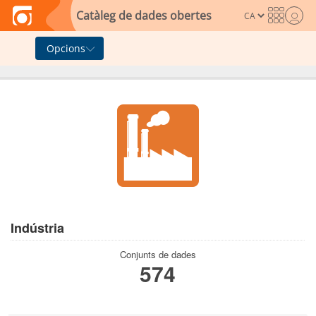
Skip to main content
Catàleg de dades obertes
Opcions
Indústria
Conjunts de dades
574