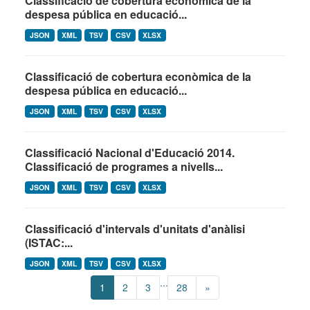
Classificació de cobertura econòmica de la
despesa pública en educació...
JSON
XML
TSV
CSV
XLSX
Classificació de cobertura econòmica de la
despesa pública en educació...
JSON
XML
TSV
CSV
XLSX
Classificació Nacional d'Educació 2014.
Classificació de programes a nivells...
JSON
XML
TSV
CSV
XLSX
Classificació d'intervals d'unitats d'anàlisi
(ISTAC:...
JSON
XML
TSV
CSV
XLSX
...
1
2
3
28
»