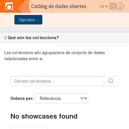
Skip to main content
Catàleg de dades obertes
Opcions
Què són les col·leccions?
Les col·leccions són agrupacions de conjunts de dades
relacionades entre si.
Ordena per
No showcases found