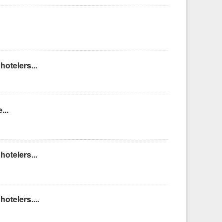
hotelers...
...
hotelers...
otelers....