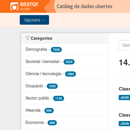
Skip to main content
Catàleg de dades obertes
Opcions
Categories
Demografia
-
7658
14
Societat i benestar
-
3224
Ciència i tecnologia
-
1884
Ocupació
-
1550
Clas
Sector públic
-
JSON
1136
Hisenda
-
996
Class
Economia
-
888
JSON