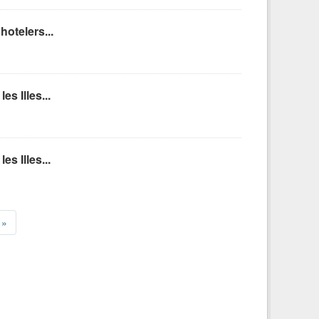
hotelers...
s Illes...
s Illes...
»