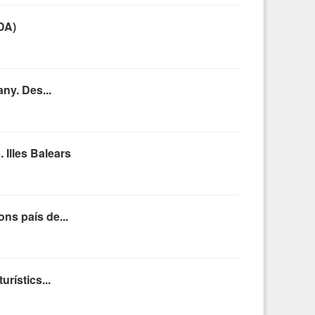
DA)
any. Des...
. Illes Balears
ns país de...
rístics...