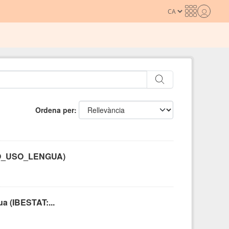
Ordena per
BITO_USO_LENGUA)
ua (IBESTAT:...