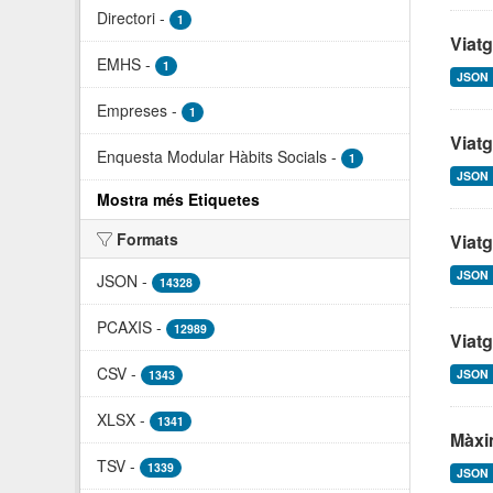
Directori
-
1
Viatg
EMHS
-
1
JSON
Empreses
-
1
Viatg
Enquesta Modular Hàbits Socials
-
1
JSON
Mostra més Etiquetes
Formats
Viatg
JSON
JSON
-
14328
PCAXIS
-
12989
Viatg
CSV
-
JSON
1343
XLSX
-
1341
Màxim
TSV
-
1339
JSON