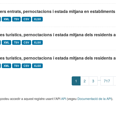
ers entrats, pernoctacions i estada mitjana en establiments 
XML
TSV
CSV
XLSX
es turístics, pernoctacions i estada mitjana dels residents a le
XML
TSV
CSV
XLSX
es turístics, pernoctacions i estada mitjana dels residents a le
XML
TSV
CSV
XLSX
...
1
2
3
717
odeu accedir a aquest registre usant l'API
API
(vegeu
Documentació de la API
).