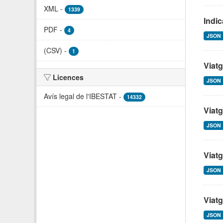
XML
-
1339
Indic
PDF
-
4
JSON
(CSV)
-
1
Viatg
Licences
JSON
Avís legal de l'IBESTAT
-
14332
Viatg
JSON
Viatg
JSON
Viatg
JSON