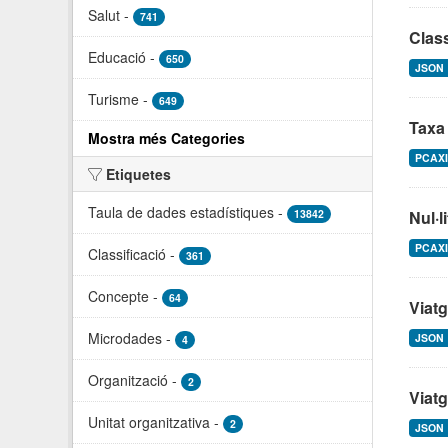
Salut
-
741
Clas
Educació
-
650
JSON
Turisme
-
649
Taxa 
Mostra més Categories
PCAX
Etiquetes
Taula de dades estadístiques
-
13842
Nul·l
PCAX
Classificació
-
361
Concepte
-
64
Viatg
Microdades
-
JSON
4
Organització
-
2
Viatg
Unitat organitzativa
-
2
JSON