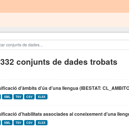
.332 conjunts de dades trobats
sificació d'àmbits d'ús d'una llengua (IBESTAT: CL_AM
XML
TSV
CSV
XLSX
ificació d'habilitats associades al coneixement d'una lleng
XML
TSV
CSV
XLSX