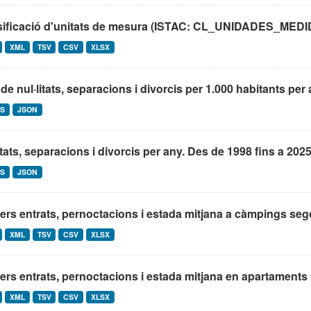
sificació d'unitats de mesura (ISTAC: CL_UNIDADES_MEDI
XML
TSV
CSV
XLSX
de nul·litats, separacions i divorcis per 1.000 habitants per 
IS
JSON
itats, separacions i divorcis per any. Des de 1998 fins a 2025
IS
JSON
ers entrats, pernoctacions i estada mitjana a càmpings sego
XML
TSV
CSV
XLSX
ers entrats, pernoctacions i estada mitjana en apartaments tu
XML
TSV
CSV
XLSX