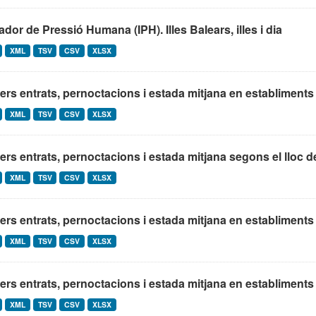
ador de Pressió Humana (IPH). Illes Balears, illes i dia
XML
TSV
CSV
XLSX
ers entrats, pernoctacions i estada mitjana en establiments 
XML
TSV
CSV
XLSX
ers entrats, pernoctacions i estada mitjana segons el lloc de
XML
TSV
CSV
XLSX
ers entrats, pernoctacions i estada mitjana en establiments 
XML
TSV
CSV
XLSX
ers entrats, pernoctacions i estada mitjana en establiments h
XML
TSV
CSV
XLSX