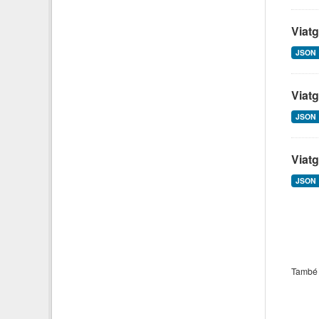
Viatg
JSON
Viatg
JSON
Viatg
JSON
També p