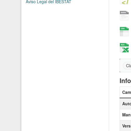
Aviso Legal del IBESTAT
Cl
Inf
Cam
Auto
Man
Vers