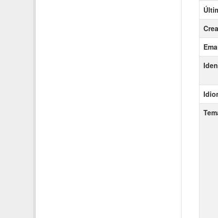
Últi
Crea
Emai
Iden
Idi
Tem