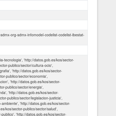
n-sdmx-org-sdmx-infomodel-codelist-codelist-ibestat-
ia-tecnologia', 'http://datos.gob.es/kos/sector-
ctor-publico/sector/cultura-ocio',
rafia', 'http://datos.gob.es/kos/sector-
ctor-publico/sector/economia',
cion', 'http://datos.gob.es/kos/sector-
tor-publico/sector/energia',
da', 'http://datos.gob.es/kos/sector-
tor-publico/sector/legislacion-justicia',
-ambiente', 'http://datos.gob.es/kos/sector-
.es/kos/sector-publico/sector/salud',
-publico', 'http://datos.gob.es/kos/sector-