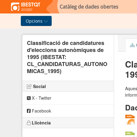
Skip to main content
Catàleg de dades obertes
Opcions
Classificació de candidatures
C
d'eleccions autonòmiques de
1995 (IBESTAT:
Cl
CL_CANDIDATURAS_AUTONO
MICAS_1995)
19
Social
Aquest
inform
X - Twitter
Dad
Facebook
Llicència