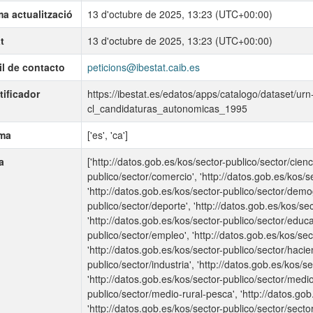
ma actualització
13 d'octubre de 2025, 13:23 (UTC+00:00)
t
13 d'octubre de 2025, 13:23 (UTC+00:00)
l de contacto
peticions@ibestat.caib.es
tificador
https://ibestat.es/edatos/apps/catalogo/dataset/ur
cl_candidaturas_autonomicas_1995
oma
['es', 'ca']
a
['http://datos.gob.es/kos/sector-publico/sector/cienc
publico/sector/comercio', 'http://datos.gob.es/kos/se
'http://datos.gob.es/kos/sector-publico/sector/demog
publico/sector/deporte', 'http://datos.gob.es/kos/se
'http://datos.gob.es/kos/sector-publico/sector/educa
publico/sector/empleo', 'http://datos.gob.es/kos/sec
'http://datos.gob.es/kos/sector-publico/sector/hacien
publico/sector/industria', 'http://datos.gob.es/kos/sec
'http://datos.gob.es/kos/sector-publico/sector/medio
publico/sector/medio-rural-pesca', 'http://datos.gob
'http://datos.gob.es/kos/sector-publico/sector/sector