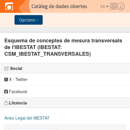
Skip to main content
Catàleg de dades obertes
Opcions
Esquema de conceptes de mesura transversals
de l'IBESTAT (IBESTAT:
CSM_IBESTAT_TRANSVERSALES)
Social
X - Twitter
Facebook
Llicència
Aviso Legal del IBESTAT