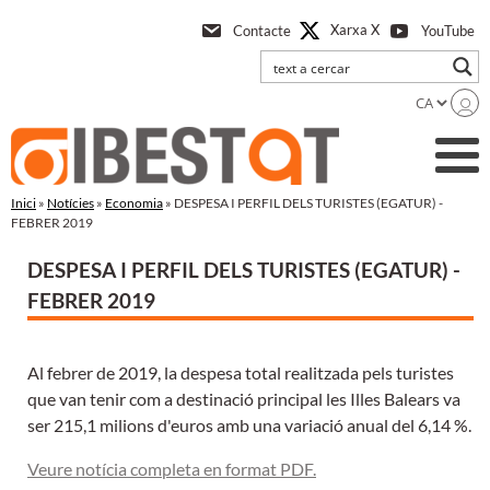
Anar
Xarxa X
Contacte
YouTube
a
l'contingut
principal
Inici
»
Notícies
»
Economia
» DESPESA I PERFIL DELS TURISTES (EGATUR) -
FEBRER 2019
DESPESA I PERFIL DELS TURISTES (EGATUR) -
FEBRER 2019
Al febrer de 2019, la despesa total realitzada pels turistes
que van tenir com a destinació principal les Illes Balears va
ser 215,1 milions d'euros amb una variació anual del 6,14 %.
Veure notícia completa en format PDF.