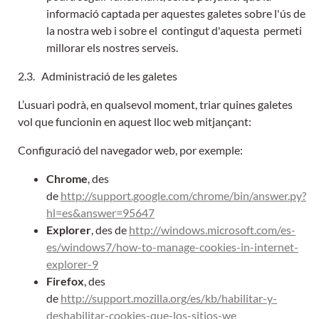
informació captada per aquestes galetes sobre l'ús de
la nostra web i sobre el contingut d'aquesta permeti
millorar els nostres serveis.
2.3. Administració de les galetes
L’usuari podrà, en qualsevol moment, triar quines galetes
vol que funcionin en aquest lloc web mitjançant:
Configuració del navegador web, por exemple:
Chrome
, des
de
http://support.google.com/chrome/bin/answer.py?
hl=es&answer=95647
Explorer
, des de
http://windows.microsoft.com/es-
es/windows7/how-to-manage-cookies-in-internet-
explorer-9
Firefox
, des
de
http://support.mozilla.org/es/kb/habilitar-y-
deshabilitar-cookies-que-los-sitios-we