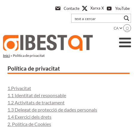
Anar
Xarxa X
Contacte
YouTube
a
l'contingut
principal
Inici
» Política de privacitat
Política de privacitat
1.Privacitat
1.1 Identitat del responsable
1.2 Activitats de tractament
1.3
Delegat de protecció de dades personals
1.4 Exercici dels drets
2. Política de Cookies