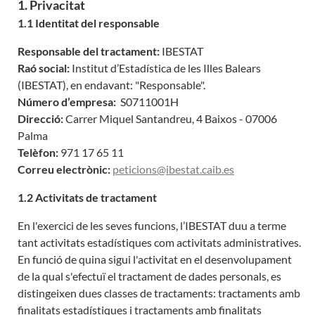
1. Privacitat
1.1 Identitat del responsable
Responsable del tractament:
IBESTAT
Raó social:
Institut d’Estadística de les Illes Balears
(IBESTAT), en endavant: "Responsable".
Número d’empresa:
S0711001H
Direcció:
Carrer Miquel Santandreu, 4 Baixos - 07006
Palma
Telèfon:
971 17 65 11
Correu electrònic:
peticions@ibestat.caib.es
1.2 Activitats de tractament
En l'exercici de les seves funcions, l’IBESTAT duu a terme
tant activitats estadístiques com activitats administratives.
En funció de quina sigui l'activitat en el desenvolupament
de la qual s'efectuï el tractament de dades personals, es
distingeixen dues classes de tractaments: tractaments amb
finalitats estadístiques i tractaments amb finalitats