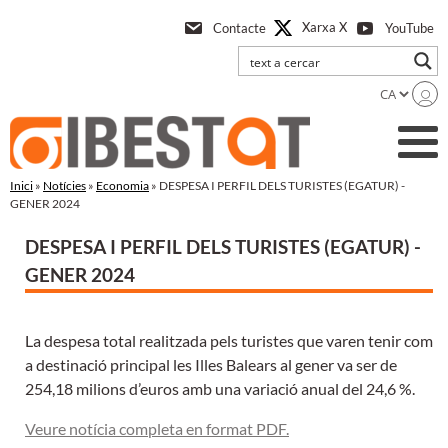
Anar
Xarxa X
Contacte
YouTube
a
l'contingut
principal
Inici
»
Notícies
»
Economia
» DESPESA I PERFIL DELS TURISTES (EGATUR) -
GENER 2024
DESPESA I PERFIL DELS TURISTES (EGATUR) -
GENER 2024
La despesa total realitzada pels turistes que varen tenir com
a destinació principal les Illes Balears al gener va ser de
254,18 milions d’euros amb una variació anual del 24,6 %.
Veure notícia completa en format PDF.