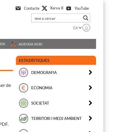
Xarxa X
Contacte
YouTube
UDA
AGENDA 2030
ESTADÍSTIQUES
DEMOGRAFIA
ser de
ECONOMIA
SOCIETAT
TERRITORI I MEDI AMBIENT
 PDF.