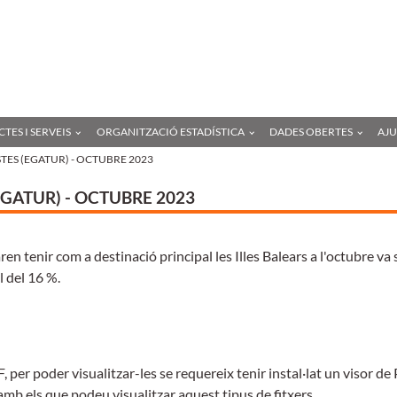
Anar
a
l'contingut
principal
TES I SERVEIS
ORGANITZACIÓ ESTADÍSTICA
DADES OBERTES
AJ
ISTES (EGATUR) - OCTUBRE 2023
(EGATUR) - OCTUBRE 2023
ren tenir com a destinació principal les Illes Balears a l'octubre va 
l del 16 %.
 per poder visualitzar-les se requereix tenir instal·lat un visor de
amb els que podeu visualitzar aquest tipus de fitxers.