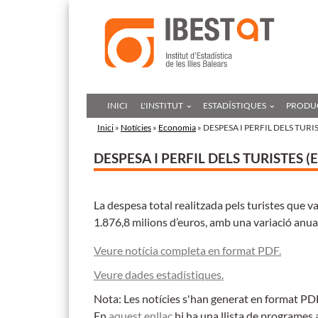
INICI
L'INSTITUT
ESTADÍSTIQUES
PRODUC
Inici
»
Notícies
»
Economia
» DESPESA I PERFIL DELS TUR
DESPESA I PERFIL DELS TURISTES 
La despesa total realitzada pels turistes que va
1.876,8 milions d’euros, amb una variació anua
Veure notícia completa en format PDF.
Veure dades estadístiques.
Nota: Les notícies s'han generat en format PDF,
En
aquest enllaç
hi ha una llista de programes 