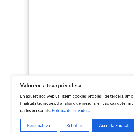
Valorem la teva privadesa
En aquest lloc web utilitzem cookies pròpies i de tercers, amb
finalitats tècniques, d'anàlisi o de mesura, en cap cas obtenint
dades personals.
Política de privadesa
Personalitza
Rebutjar
Acceptar-ho tot
Institut d'Estadística de les Illes Balears