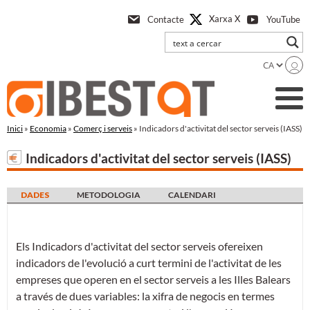
Anar
Xarxa X
Contacte
YouTube
a
l'contingut
principal
Inici
»
Economia
»
Comerç i serveis
» Indicadors d'activitat del sector serveis (IASS)
Indicadors d'activitat del sector serveis (IASS)
DADES
METODOLOGIA
CALENDARI
Els Indicadors d'activitat del sector serveis ofereixen
indicadors de l'evolució a curt termini de l'activitat de les
empreses que operen en el sector serveis a les Illes Balears
a través de dues variables: la xifra de negocis en termes