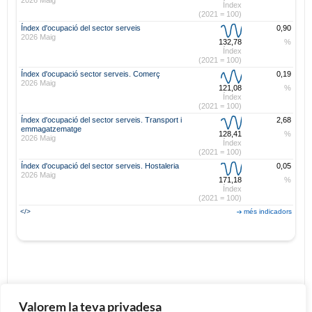
2026 Maig
Índex
(2021 = 100)
Índex d'ocupació del sector serveis
0,90
2026 Maig
132,78
%
Índex
(2021 = 100)
Índex d'ocupació sector serveis. Comerç
0,19
2026 Maig
121,08
%
Índex
(2021 = 100)
Índex d'ocupació del sector serveis. Transport i
2,68
emmagatzematge
128,41
%
2026 Maig
Índex
(2021 = 100)
Índex d'ocupació del sector serveis. Hostaleria
0,05
2026 Maig
171,18
%
Índex
(2021 = 100)
</>
més indicadors
Valorem la teva privadesa