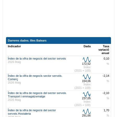
Darreres dades. Illes Balears
Indicador
Dada
Taxa
variació
anual
Índex de la xifra de negocis del sector serveis
0,10
2026 Maig
172,52
%
Índex
(2021 = 100)
Índex de la xifra de negocis sector serveis.
-2,14
Comerç
154,06
%
2026 Maig
Índex
(2021 = 100)
Índex de la xifra de negocis del sector serveis.
-2,10
Transport i emmagatzematge
237,05
%
2026 Maig
Índex
(2021 = 100)
Índex de la xifra de negocis del sector
1,70
serveis.Hostaleria
291,66
%