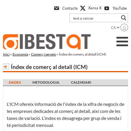
Anar
Xarxa X
Contacte
YouTube
a
l'contingut
principal
Inici
»
Economia
»
Comerç i serveis
» Índex de comerç al detall (ICM)
Índex de comerç al detall (ICM)
DADES
METODOLOGIA
CALENDARI
L'ICM ofereix informació de l'índex de la xifra de negocis de
les empreses dedicades al comerç al detall, així com de les
taxes de variació. L'índex es desagrega per grup de venda i
té periodicitat mensual.