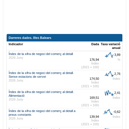
Darreres dades. Illes Balears
Indicador
Dada
Taxa variació
anual
Índex de la xifra de negoci del comerç al detall
3,89
2026 Juny
176,94
%
Índex
(2021 = 100)
Índex de la xifra de negoci del comerç al detall.
2,76
Sense estacions de servei
174,50
Índex
2026 Juny
Índex
(2021 = 100)
Índex de la xifra de negoci del comerç al detall.
2,41
Alimentació
169,51
Índex
2026 Juny
Índex
(2021 = 100)
Índex de la xifra de negoci del comerç al detall a
-0,62
preus constants
139,94
Índex
2026 Juny
Índex
(2021 = 100)