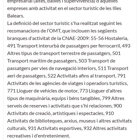
empresarial (altes, baixes i supervivència) d'aquelles
empreses amb activitat en el sector turístic de les Illes
Balears.
La definició del sector turístic s'ha realitzat seguint les
recomanacions de l’OMT, que inclouen les següents
branques d'activitat de la CNAE-2009: 55-56 Hostaleria,
491 Transport interurbà de passatgers per ferrocarril, 493
Altres tipus de transport terrestre de passatgers, 501
Transport marítim de passatgers, 503 Transport de
passatgers per vies de navegació interiors, 511 Transport
aeri de passatgers, 522 Activitats afins al transport, 791
Activitats de les agències de viatges i operadors turístics,
771 Lloguer de vehicles de motor, 773 Lloguer d'altres
tipus de maquinària, equips i béns tangibles, 799 Altres
serveis de reserves i activitats que s'hi relacionen, 900
Activitats de creació, artístiques i espectacles, 910
Activitats de biblioteques, arxius, museus i altres activitats
culturals, 931 Activitats esportives, 932 Altres activitats
recreatives i d'entreteniment.