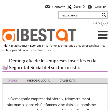
Anar
Xarxa X
Contacte
YouTube
a
l'contingut
principal
Inici
»
Estadístiques
»
Economia
»
Turisme
» Demografia de les empreses inscrites
en la Seguretat Social del sector turístic
Demografia de les empreses inscrites en la
Seguretat Social del sector turístic
DADES
METODOLOGIA
CALENDARI
La Demografia empresarial ofereix, trimestralment,
informació sobre els fenòmens vinculats al dinamisme