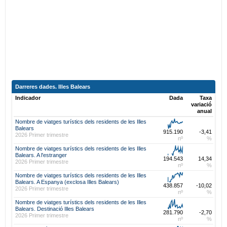
Darreres dades. Illes Balears
Indicador
Dada
Taxa
variació
anual
Nombre de viatges turístics dels residents de les Illes
Balears
915.190
-3,41
2026 Primer trimestre
nº
%
Nombre de viatges turístics dels residents de les Illes
Balears. A l'estranger
194.543
14,34
2026 Primer trimestre
nº
%
Nombre de viatges turístics dels residents de les Illes
Balears. A Espanya (exclosa Illes Balears)
438.857
-10,02
2026 Primer trimestre
nº
%
Nombre de viatges turístics dels residents de les Illes
Balears. Destinació Illes Balears
281.790
-2,70
2026 Primer trimestre
nº
%