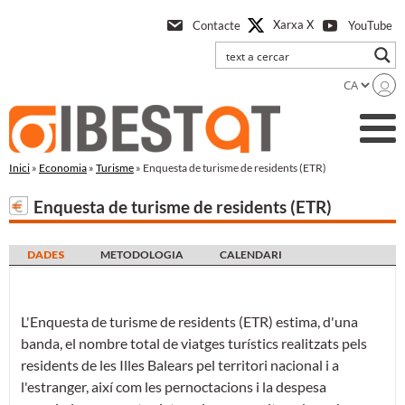
Anar
Xarxa X
Contacte
YouTube
a
l'contingut
principal
Inici
»
Economia
»
Turisme
» Enquesta de turisme de residents (ETR)
Enquesta de turisme de residents (ETR)
DADES
METODOLOGIA
CALENDARI
L'Enquesta de turisme de residents (ETR) estima, d'una
banda, el nombre total de viatges turístics realitzats pels
residents de les Illes Balears pel territori nacional i a
l'estranger, així com les pernoctacions i la despesa