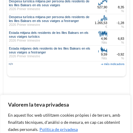
Despesa turística mitjana per persona dels residents de
les Illes Balears en els seus viatges
527,90
8,35
2026 Primer trimestre
€
%
Despesa turística mitjana per persona dels residents de
les Illes Balears en els seus viatges a l'estranger
1.265,53
-1,28
2026 Primer trimestre
€
%
Estada mitjana dels residents de les Illes Balears en els
seus viatges turístics
4,96
6,83
2026 Primer trimestre
Nits
%
Estada mitjanes dels residents de les Illes Balears en els
seus viatges a l'estranger
9,59
-0,92
2026 Primer trimestre
Nits
%
</>
més indicadors
Valorem la teva privadesa
En aquest lloc web utilitzem cookies pròpies i de tercers, amb
Institut d'Estadística de les Illes Balears
C/ Miquel Santandreu, 4, Baixos - 07006
finalitats tècniques, d'anàlisi o de mesura, en cap cas obtenint
Palma·971 17 65 11
dades personals.
Política de privadesa