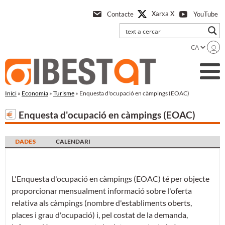
Anar
Xarxa X
Contacte
YouTube
a
l'contingut
principal
Inici
»
Economia
»
Turisme
» Enquesta d'ocupació en càmpings (EOAC)
Enquesta d'ocupació en càmpings (EOAC)
DADES
CALENDARI
L'Enquesta d'ocupació en càmpings (EOAC) té per objecte
proporcionar mensualment informació sobre l'oferta
relativa als càmpings (nombre d'establiments oberts,
places i grau d'ocupació) i, pel costat de la demanda,