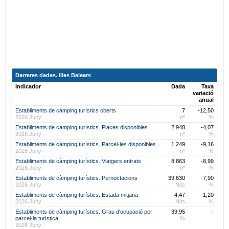
Darreres dades. Illes Balears
Indicador
Dada
Taxa
variació
anual
Establiments de càmping turístics oberts
7
-12,50
2026 Juny
nº
%
Establiments de càmping turístics. Places disponibles
2.948
-4,07
2026 Juny
nº
%
Establiments de càmping turístics. Parcel·les disponibles
1.249
-9,16
2026 Juny
nº
%
Establiments de càmping turístics. Viatgers entrats
8.863
-8,99
2026 Juny
nº
%
Establiments de càmping turístics. Pernoctacions
39.630
-7,90
2026 Juny
Nits
%
Establiments de càmping turístics. Estada mitjana
4,47
1,20
2026 Juny
Nits
%
Establiments de càmping turístics. Grau d'ocupació per
39,95
-
parcel·la turística
%
2026 Juny