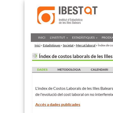
INICI
L'INSTITUT
ESTADÍSTIQUES
PRODUC
Inici
»
Estadístiques
»
Societat
»
Mercat laboral
» Índex de cos
Índex de costos laborals de les Ille
DADES
METODOLOGIA
CALENDARI
L'índex de Costos Laborals de les Illes Balear
de l'evolució del cost laboral on no interferei
Accés a dades publicades