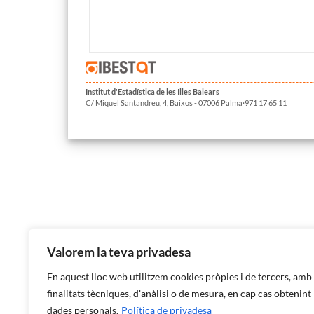
Institut d'Estadística de les Illes Balears
C/ Miquel Santandreu, 4, Baixos - 07006 Palma·971 17 65 11
Valorem la teva privadesa
En aquest lloc web utilitzem cookies pròpies i de tercers, amb
finalitats tècniques, d'anàlisi o de mesura, en cap cas obtenint
dades personals.
Política de privadesa