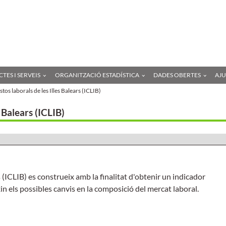
Anar
a
l'contingut
principal
TES I SERVEIS
ORGANITZACIÓ ESTADÍSTICA
DADES OBERTES
AJ
tos laborals de les Illes Balears (ICLIB)
s Balears (ICLIB)
s (ICLIB) es construeix amb la finalitat d'obtenir un indicador
xin els possibles canvis en la composició del mercat laboral.