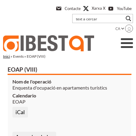
Anar
Xarxa X
Contacte
YouTube
a
l'contingut
principal
Inici
» Events » EOAP (VIII)
EOAP (VIII)
Nom de l'operació
Enquesta d'ocupació en apartaments turístics
Calendario
EOAP
iCal