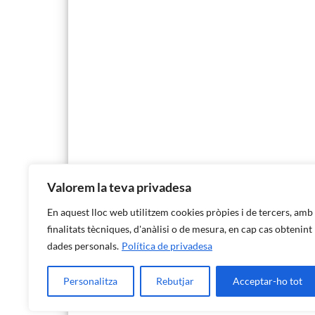
Valorem la teva privadesa
En aquest lloc web utilitzem cookies pròpies i de tercers, amb
finalitats tècniques, d'anàlisi o de mesura, en cap cas obtenint
dades personals.
Política de privadesa
Personalitza
Rebutjar
Acceptar-ho tot
Institut d'Estadística de les Illes Balears
C/ Miquel Santandreu, 4, Baixos - 07006 Palma·971 17 65 11