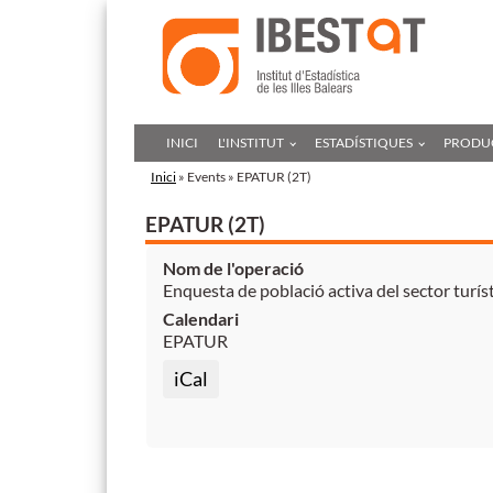
INICI
L'INSTITUT
ESTADÍSTIQUES
PRODUC
Inici
» Events » EPATUR (2T)
EPATUR (2T)
Nom de l'operació
Enquesta de població activa del sector turíst
Calendari
EPATUR
iCal