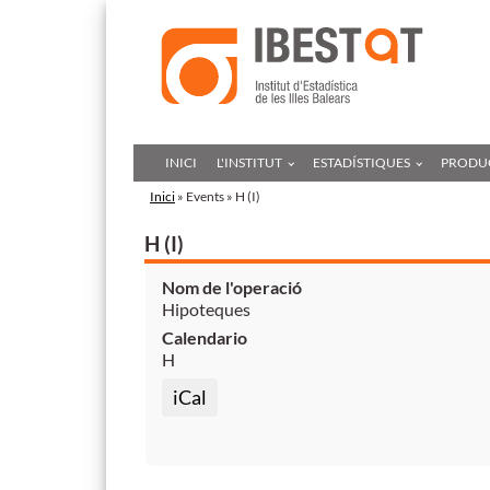
INICI
L'INSTITUT
ESTADÍSTIQUES
PRODUC
Inici
» Events » H (I)
H (I)
Nom de l'operació
Hipoteques
Calendario
H
iCal