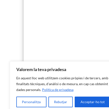
Valorem la teva privadesa
En aquest lloc web utilitzem cookies pròpies i de tercers, amb
finalitats tècniques, d'anàlisi o de mesura, en cap cas obtenint
dades personals.
Política de privadesa
Personalitza
Rebutjar
Acceptar-ho tot
Institut d'Estadística de les Illes Balears