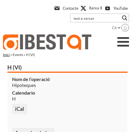
Anar
Xarxa X
Contacte
YouTube
a
l'contingut
principal
Inici
» Events » H (VI)
H (VI)
Nom de l’operació
Hipoteques
Calendario
H
iCal