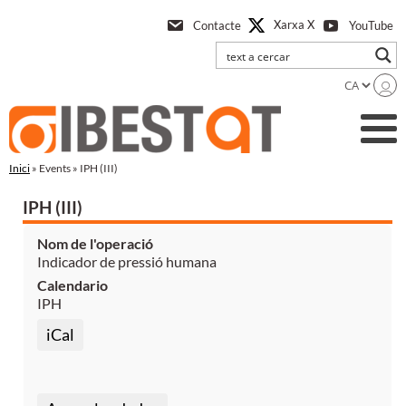
Anar
Xarxa X
Contacte
YouTube
a
l'contingut
principal
Inici
» Events » IPH (III)
IPH (III)
Nom de l'operació
Indicador de pressió humana
Calendario
IPH
iCal