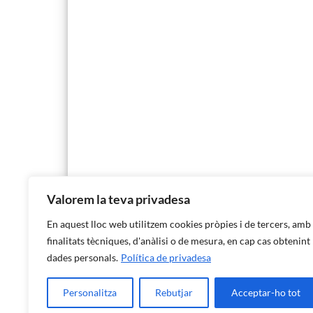
Valorem la teva privadesa
En aquest lloc web utilitzem cookies pròpies i de tercers, amb
finalitats tècniques, d'anàlisi o de mesura, en cap cas obtenint
dades personals.
Política de privadesa
Personalitza
Rebutjar
Acceptar-ho tot
Institut d'Estadística de les Illes Balears