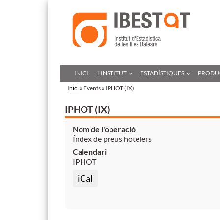
INICI
L'INSTITUT
ESTADÍSTIQUES
PRODUC
Inici
» Events » IPHOT (IX)
IPHOT (IX)
Nom de l'operació
Índex de preus hotelers
Calendari
IPHOT
iCal