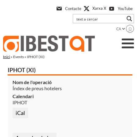
Anar
Xarxa X
Contacte
YouTube
a
l'contingut
principal
Inici
» Events » IPHOT (XI)
IPHOT (XI)
Nom de l'operació
Índex de preus hotelers
Calendari
IPHOT
iCal